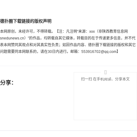
德扑圈下载链接的版权声明
本网原创，未经许可，不得转载。【注：凡注明“来源：xxx（非陕西教育信息网
snedunews.cn）”的作品，均转载自其它媒体，转载目的在于传递更多信息，并不代
表本网赞同其观点和对其真实性负责；如因作品内容、德扑圈下载链接的版权和其它
问题需要同本网联系的，请在30日内进行。邮箱：
553916702@qq.com
】
扫一扫 在手机阅读、分享本文
分享：