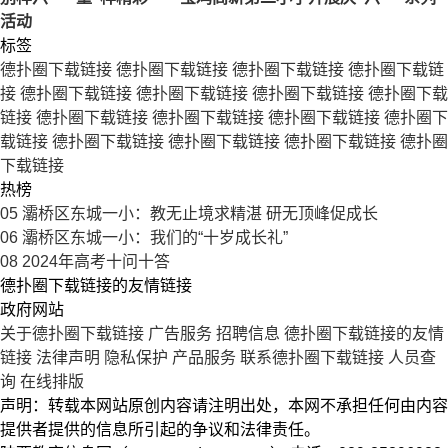
活动
标签
德扑圈下载链接
德扑圈下载链接
德扑圈下载链接
德扑圈下载链
接
德扑圈下载链接
德扑圈下载链接
德扑圈下载链接
德扑圈下载
链接
德扑圈下载链接
德扑圈下载链接
德扑圈下载链接
德扑圈下
载链接
德扑圈下载链接
德扑圈下载链接
德扑圈下载链接
德扑圈
下载链接
热榜
05
灞桥区东城一小：教无止境求精湛 研无顶峰促成长
06
灞桥区东城一小：我们的“十岁成长礼”
08
2024年高考十问十答
德扑圈下载链接的友情链接
政府网站
关于德扑圈下载链接
广告服务
招聘信息
德扑圈下载链接的友情
链接
法律声明
隐私保护
产品服务
联系德扑圈下载链接
人员查
询
在线排版
声明：转载本网站原创内容请注明出处，本网不承担任何由内容
提供者提供的信息所引起的争议和法律责任。