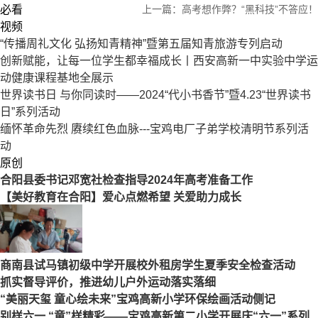
必看
上一篇：
高考想作弊？“黑科技”不答应！
视频
“传播周礼文化 弘扬知青精神”暨第五届知青旅游专列启动
创新赋能，让每一位学生都幸福成长丨西安高新一中实验中学运
动健康课程基地全展示
世界读书日 与你同读时——2024“代小书香节”暨4.23“世界读书
日”系列活动
缅怀革命先烈 赓续红色血脉---宝鸡电厂子弟学校清明节系列活
动
原创
合阳县委书记邓宽社检查指导2024年高考准备工作
【美好教育在合阳】爱心点燃希望 关爱助力成长
商南县试马镇初级中学开展校外租房学生夏季安全检查活动
抓实督导评价，推进幼儿户外运动落实落细
“美丽天玺 童心绘未来”宝鸡高新小学环保绘画活动侧记
别样六一 “童”样精彩——宝鸡高新第二小学开展庆“六一”系列