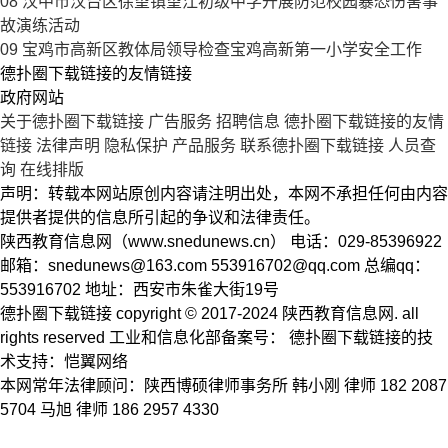
08
汉中市汉台区徐望镇望江初级中学开展防范校园暴恐伤害事
故演练活动
09
宝鸡市高新区教体局领导检查宝鸡高新第一小学安全工作
德扑圈下载链接的友情链接
政府网站
关于德扑圈下载链接
广告服务
招聘信息
德扑圈下载链接的友情
链接
法律声明
隐私保护
产品服务
联系德扑圈下载链接
人员查
询
在线排版
声明：转载本网站原创内容请注明出处，本网不承担任何由内容
提供者提供的信息所引起的争议和法律责任。
陕西教育信息网（www.snedunews.cn） 电话：029-85396922
邮箱：
snedunews@163.com
553916702@qq.com
总编qq：
553916702 地址：西安市朱雀大街19号
德扑圈下载链接 copyright © 2017-2024 陕西教育信息网. all
rights reserved 工业和信息化部备案号： 德扑圈下载链接的技
术支持：恺翼网络
本网常年法律顾问：陕西博硕律师事务所 韩小刚 律师 182 2087
5704 马旭 律师 186 2957 4330