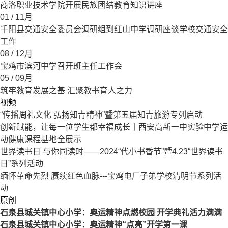
商洛职业技术学院开展民族团结教育知识讲座
01
/ 11月
千阳县交通安全委员会调研组到红山中学调研座谈学校交通安全
工作
08
/ 12月
宝鸡市滨河中学召开班主任工作会
05
/ 09月
筑牢教育发展之基 汇聚教书育人之力
视频
“传播周礼文化 弘扬知青精神”暨第五届知青旅游专列启动
创新赋能，让每一位学生都幸福成长丨西安高新一中实验中学运
动健康课程基地全展示
世界读书日 与你同读时——2024“代小书香节”暨4.23“世界读书
日”系列活动
缅怀革命先烈 赓续红色血脉---宝鸡电厂子弟学校清明节系列活
动
原创
石泉县城关镇中心小学：奥运精神点燃校园 开学典礼活力满满
石泉县城关镇中心小学：奥运精神“点亮”开学第一课