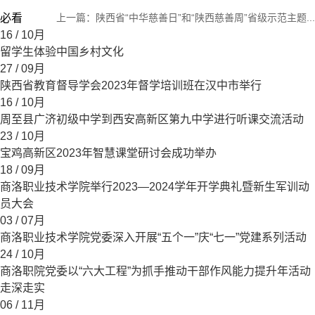
必看
上一篇：
陕西省“中华慈善日”和“陕西慈善周”省级示范主题...
16
/ 10月
留学生体验中国乡村文化
27
/ 09月
陕西省教育督导学会2023年督学培训班在汉中市举行
16
/ 10月
周至县广济初级中学到西安高新区第九中学进行听课交流活动
23
/ 10月
宝鸡高新区2023年智慧课堂研讨会成功举办
18
/ 09月
商洛职业技术学院举行2023—2024学年开学典礼暨新生军训动
员大会
03
/ 07月
商洛职业技术学院党委深入开展“五个一”庆“七一”党建系列活动
24
/ 10月
商洛职院党委以“六大工程”为抓手推动干部作风能力提升年活动
走深走实
06
/ 11月