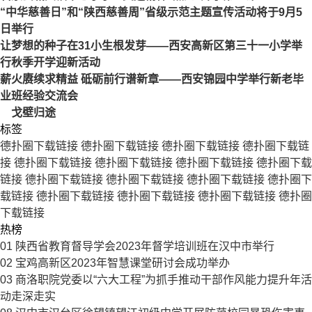
“中华慈善日”和“陕西慈善周”省级示范主题宣传活动将于9月5
日举行
让梦想的种子在31小生根发芽——西安高新区第三十一小学举
行秋季开学迎新活动
薪火赓续求精益 砥砺前行谱新章——西安锦园中学举行新老毕
业班经验交流会
戈壁归途
标签
德扑圈下载链接
德扑圈下载链接
德扑圈下载链接
德扑圈下载链
接
德扑圈下载链接
德扑圈下载链接
德扑圈下载链接
德扑圈下载
链接
德扑圈下载链接
德扑圈下载链接
德扑圈下载链接
德扑圈下
载链接
德扑圈下载链接
德扑圈下载链接
德扑圈下载链接
德扑圈
下载链接
热榜
01
陕西省教育督导学会2023年督学培训班在汉中市举行
02
宝鸡高新区2023年智慧课堂研讨会成功举办
03
商洛职院党委以“六大工程”为抓手推动干部作风能力提升年活
动走深走实