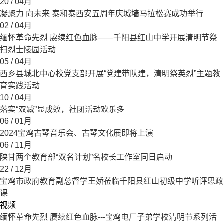
20
/ 04月
凝聚力 向未来 泰和泰西安五周年庆城墙马拉松赛成功举行
02
/ 04月
缅怀革命先烈 赓续红色血脉——千阳县红山中学开展清明节祭
扫烈士陵园活动
05
/ 04月
西乡县城北中心校党支部开展“党建带队建，清明祭英烈”主题教
育实践活动
10
/ 04月
落实“双减”显成效，社团活动欢乐多
06
/ 01月
2024宝鸡古琴音乐会、古琴文化展即将上演
06
/ 11月
陕甘两个教育部“双名计划”名校长工作室同日启动
22
/ 12月
宝鸡市政府教育副总督学王娇莅临千阳县红山初级中学听评思政
课
视频
缅怀革命先烈 赓续红色血脉---宝鸡电厂子弟学校清明节系列活