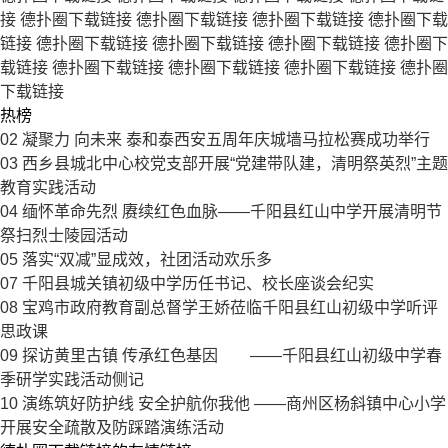
接
德扑圈下载链接
德扑圈下载链接
德扑圈下载链接
德扑圈下载
链接
德扑圈下载链接
德扑圈下载链接
德扑圈下载链接
德扑圈下
载链接
德扑圈下载链接
德扑圈下载链接
德扑圈下载链接
德扑圈
下载链接
热榜
02
凝聚力 向未来 泰和泰西安五周年庆城墙马拉松赛成功举行
03
西乡县城北中心校党支部开展“党建带队建，清明祭英烈”主题
教育实践活动
04
缅怀革命先烈 赓续红色血脉——千阳县红山中学开展清明节
祭扫烈士陵园活动
05
落实“双减”显成效，社团活动欢乐多
07
千阳县城关镇初级中学历任书记、校长座谈会纪实
08
宝鸡市政府教育副总督学王娇莅临千阳县红山初级中学听评
思政课
09
探访黄里古镇 传承红色基因 ——千阳县红山初级中学春
季研学实践活动侧记
10
演练筑好防护线 安全护航你我他 ——商州区杨斜镇中心小学
开展安全疏散及防踩踏演练活动