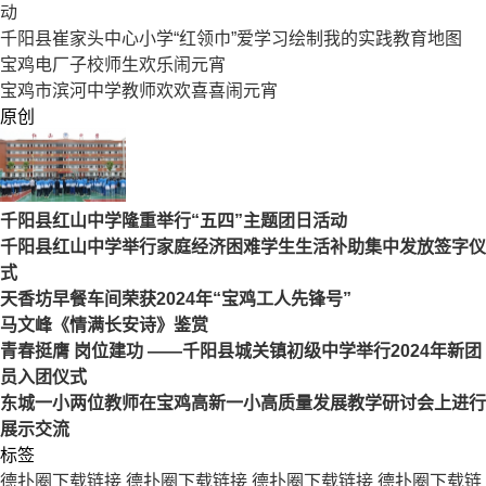
动
千阳县崔家头中心小学“红领巾”爱学习绘制我的实践教育地图
宝鸡电厂子校师生欢乐闹元宵
宝鸡市滨河中学教师欢欢喜喜闹元宵
原创
千阳县红山中学隆重举行“五四”主题团日活动
千阳县红山中学举行家庭经济困难学生生活补助集中发放签字仪
式
天香坊早餐车间荣获2024年“宝鸡工人先锋号”
马文峰《情满长安诗》鉴赏
青春挺膺 岗位建功 ——千阳县城关镇初级中学举行2024年新团
员入团仪式
东城一小两位教师在宝鸡高新一小高质量发展教学研讨会上进行
展示交流
标签
德扑圈下载链接
德扑圈下载链接
德扑圈下载链接
德扑圈下载链