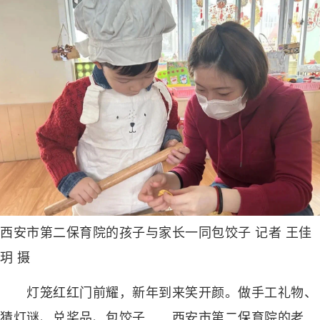
西安市第二保育院的孩子与家长一同包饺子 记者 王佳
玥 摄
灯笼红红门前耀，新年到来笑开颜。做手工礼物、
猜灯谜、兑奖品、包饺子……西安市第二保育院的老