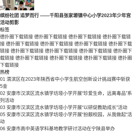
缤纷社团 追梦而行 ——千阳县张家塬镇中心小学2023年少年宫
活动剪影
标签
德扑圈下载链接
德扑圈下载链接
德扑圈下载链接
德扑圈下载链
接
德扑圈下载链接
德扑圈下载链接
德扑圈下载链接
德扑圈下载
链接
德扑圈下载链接
德扑圈下载链接
德扑圈下载链接
德扑圈下
载链接
德扑圈下载链接
德扑圈下载链接
德扑圈下载链接
德扑圈
下载链接
热榜
01
渭滨区在2023年陕西省中小学生航空创新设计挑战赛中斩获
5金
02
安康市汉滨区流水镇学坊垭小学开展“珍爱生命，远离毒品”系
列活动
03
安康市汉滨区流水镇学坊垭小学开展“以研促教助成长”活动
05
安康市汉滨区流水镇学坊垭小学开展“扮靓校园，从我做起“活
动
06
安康市高中英语学科基地教学研讨活动在宁陕县举办