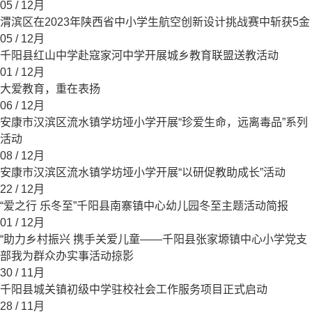
05
/ 12月
渭滨区在2023年陕西省中小学生航空创新设计挑战赛中斩获5金
05
/ 12月
千阳县红山中学赴寇家河中学开展城乡教育联盟送教活动
01
/ 12月
大爱教育，重在表扬
06
/ 12月
安康市汉滨区流水镇学坊垭小学开展“珍爱生命，远离毒品”系列
活动
08
/ 12月
安康市汉滨区流水镇学坊垭小学开展“以研促教助成长”活动
22
/ 12月
“爱之行 乐冬至”千阳县南寨镇中心幼儿园冬至主题活动简报
01
/ 12月
“助力乡村振兴 携手关爱儿童——千阳县张家塬镇中心小学党支
部我为群众办实事活动掠影
30
/ 11月
千阳县城关镇初级中学驻校社会工作服务项目正式启动
28
/ 11月