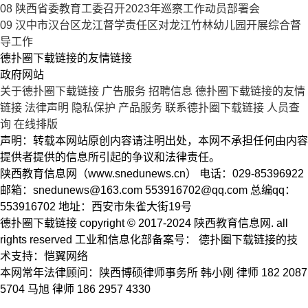
08
陕西省委教育工委召开2023年巡察工作动员部署会
09
汉中市汉台区龙江督学责任区对龙江竹林幼儿园开展综合督
导工作
德扑圈下载链接的友情链接
政府网站
关于德扑圈下载链接
广告服务
招聘信息
德扑圈下载链接的友情
链接
法律声明
隐私保护
产品服务
联系德扑圈下载链接
人员查
询
在线排版
声明：转载本网站原创内容请注明出处，本网不承担任何由内容
提供者提供的信息所引起的争议和法律责任。
陕西教育信息网（www.snedunews.cn） 电话：029-85396922
邮箱：
snedunews@163.com
553916702@qq.com
总编qq：
553916702 地址：西安市朱雀大街19号
德扑圈下载链接 copyright © 2017-2024 陕西教育信息网. all
rights reserved 工业和信息化部备案号： 德扑圈下载链接的技
术支持：恺翼网络
本网常年法律顾问：陕西博硕律师事务所 韩小刚 律师 182 2087
5704 马旭 律师 186 2957 4330