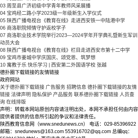
03
周至县广济初级中学青年教师风采展播
04
宝鸡经二路小学2023级一年级新生入学仪式
05
陕西广播电视台《教育在线》走进西安铁一中陆港中学
06
商洛职院倾情守护返校学子
07
商洛职业技术学院举行2023—2024学年开学典礼暨新生军训
动员大会
08
陕西广播电视台《教育在线》栏目走进西安市第十二中学
09
宝鸡市姜城中学庆国庆、颂党恩、筑梦想
10
寓教于乐 快乐学习 | 西安第二外国语学校 张越
德扑圈下载链接的友情链接
政府网站
关于德扑圈下载链接
广告服务
招聘信息
德扑圈下载链接的友情
链接
法律声明
隐私保护
产品服务
联系德扑圈下载链接
人员查
询
在线排版
声明：转载本网站原创内容请注明出处，本网不承担任何由内容
提供者提供的信息所引起的争议和法律责任。
陕西教育信息网（www.snedunews.cn） 电话：029-85396922
邮箱：
snedunews@163.com
553916702@qq.com
总编qq：