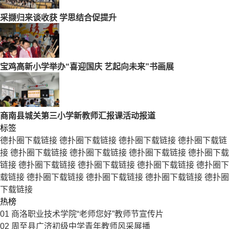
采撷归来谈收获 学思结合促提升
宝鸡高新小学举办“喜迎国庆 艺起向未来”书画展
商南县城关第三小学新教师汇报课活动报道
标签
德扑圈下载链接
德扑圈下载链接
德扑圈下载链接
德扑圈下载链
接
德扑圈下载链接
德扑圈下载链接
德扑圈下载链接
德扑圈下载
链接
德扑圈下载链接
德扑圈下载链接
德扑圈下载链接
德扑圈下
载链接
德扑圈下载链接
德扑圈下载链接
德扑圈下载链接
德扑圈
下载链接
热榜
01
商洛职业技术学院“老师您好”教师节宣传片
02
周至县广济初级中学青年教师风采展播