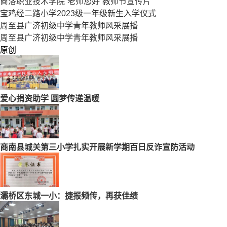
商洛职业技术学院“老师您好”教师节宣传片
宝鸡经二路小学2023级一年级新生入学仪式
周至县广济初级中学青年教师风采展播
周至县广济初级中学青年教师风采展播
原创
爱心捐资助学 圆梦传递温暖
商南县城关第三小学扎实开展新学期百日反诈宣防活动
灞桥区东城一小：捷报频传，再获佳绩