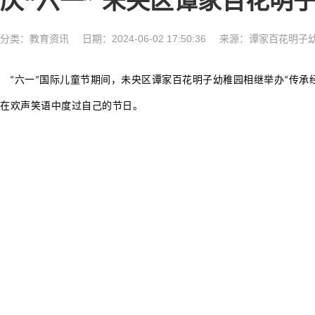
庆“六一” 未央区谭家百花明
分类：
教育资讯
日期：2024-06-02 17:50:36
来源：谭家百花明子
六一
国际儿童节期间，未央区谭家百花明子幼稚园相继举办
传承
“
”
“
在欢声笑语中度过自己的节日。