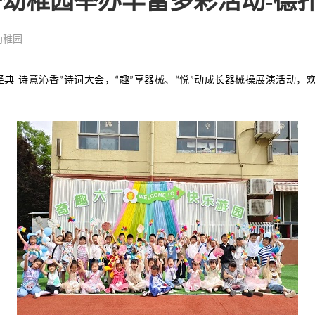
子幼稚园举办丰富多彩活动-德
幼稚园
经典
诗意沁香
诗词大会，
趣
享器械、
悦
动成长器械操展演活动，
”
“
”
“
”