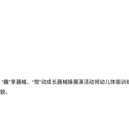
“
趣
”
享器械、
“
悦
”
动成长器械操展演活动将幼儿体能训
貌。