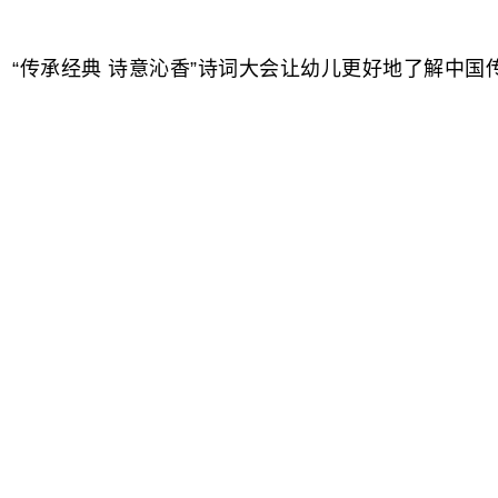
“
传承经典
诗意沁香
”
诗词大会让幼儿更好地了解中国