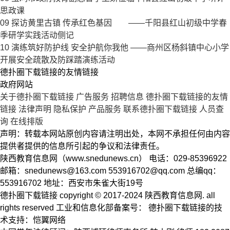
思政课
09
探访黄里古镇 传承红色基因 ——千阳县红山初级中学春
季研学实践活动侧记
10
演练筑好防护线 安全护航你我他 ——商州区杨斜镇中心小学
开展安全疏散及防踩踏演练活动
德扑圈下载链接的友情链接
政府网站
关于德扑圈下载链接
广告服务
招聘信息
德扑圈下载链接的友情
链接
法律声明
隐私保护
产品服务
联系德扑圈下载链接
人员查
询
在线排版
声明：转载本网站原创内容请注明出处，本网不承担任何由内容
提供者提供的信息所引起的争议和法律责任。
陕西教育信息网（www.snedunews.cn） 电话：029-85396922
邮箱：
snedunews@163.com
553916702@qq.com
总编qq：
553916702 地址：西安市朱雀大街19号
德扑圈下载链接 copyright © 2017-2024 陕西教育信息网. all
rights reserved 工业和信息化部备案号： 德扑圈下载链接的技
术支持：恺翼网络