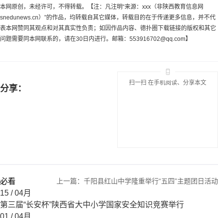
本网原创，未经许可，不得转载。【注：凡注明“来源：xxx（非陕西教育信息网
snedunews.cn）”的作品，均转载自其它媒体，转载目的在于传递更多信息，并不代
表本网赞同其观点和对其真实性负责；如因作品内容、德扑圈下载链接的版权和其它
问题需要同本网联系的，请在30日内进行。邮箱：
553916702@qq.com
】
扫一扫 在手机阅读、分享本文
分享：
必看
上一篇：
千阳县红山中学隆重举行“五四”主题团日活动
15
/ 04月
第三届“长安杯”陕西省大中小学国家安全知识竞赛举行
01
/ 04月