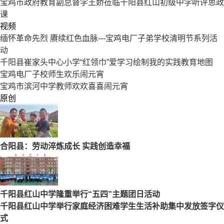
宝鸡市政府教育副总督学王娇莅临千阳县红山初级中学听评思政
课
视频
缅怀革命先烈 赓续红色血脉---宝鸡电厂子弟学校清明节系列活
动
千阳县崔家头中心小学“红领巾”爱学习绘制我的实践教育地图
宝鸡电厂子校师生欢乐闹元宵
宝鸡市滨河中学教师欢欢喜喜闹元宵
原创
合阳县：劳动淬炼成长 实践创造幸福
千阳县红山中学隆重举行“五四”主题团日活动
千阳县红山中学举行家庭经济困难学生生活补助集中发放签字仪
式