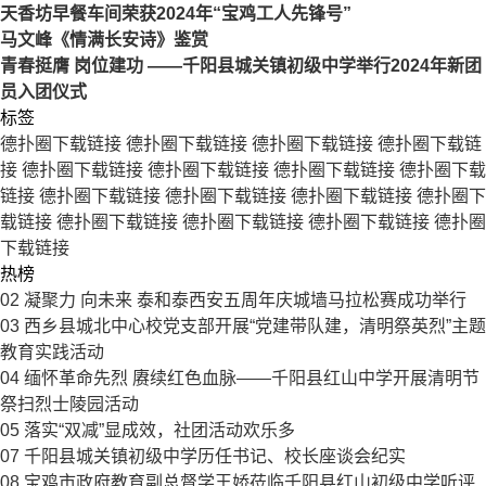
天香坊早餐车间荣获2024年“宝鸡工人先锋号”
马文峰《情满长安诗》鉴赏
青春挺膺 岗位建功 ——千阳县城关镇初级中学举行2024年新团
员入团仪式
标签
德扑圈下载链接
德扑圈下载链接
德扑圈下载链接
德扑圈下载链
接
德扑圈下载链接
德扑圈下载链接
德扑圈下载链接
德扑圈下载
链接
德扑圈下载链接
德扑圈下载链接
德扑圈下载链接
德扑圈下
载链接
德扑圈下载链接
德扑圈下载链接
德扑圈下载链接
德扑圈
下载链接
热榜
02
凝聚力 向未来 泰和泰西安五周年庆城墙马拉松赛成功举行
03
西乡县城北中心校党支部开展“党建带队建，清明祭英烈”主题
教育实践活动
04
缅怀革命先烈 赓续红色血脉——千阳县红山中学开展清明节
祭扫烈士陵园活动
05
落实“双减”显成效，社团活动欢乐多
07
千阳县城关镇初级中学历任书记、校长座谈会纪实
08
宝鸡市政府教育副总督学王娇莅临千阳县红山初级中学听评