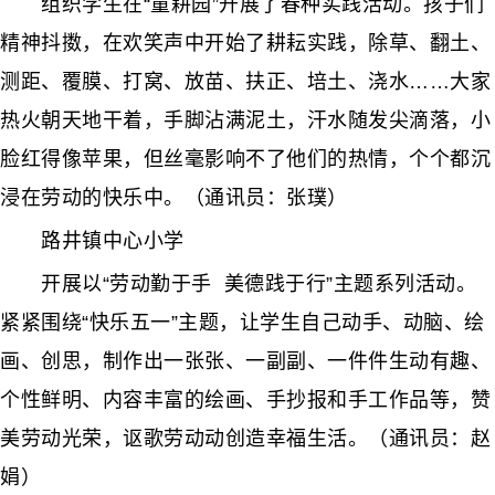
组织学生在“童耕园”开展了春种实践活动。孩子们
精神抖擞，在欢笑声中开始了耕耘实践，除草、翻土、
测距、覆膜、打窝、放苗、扶正、培土、浇水……大家
热火朝天地干着，手脚沾满泥土，汗水随发尖滴落，小
脸红得像苹果，但丝毫影响不了他们的热情，个个都沉
浸在劳动的快乐中。（通讯员：张璞）
路井镇中心小学
开展以“劳动勤于手 美德践于行”主题系列活动。
紧紧围绕“快乐五一”主题，让学生自己动手、动脑、绘
画、创思，制作出一张张、一副副、一件件生动有趣、
个性鲜明、内容丰富的绘画、手抄报和手工作品等，赞
美劳动光荣，讴歌劳动动创造幸福生活。（通讯员：赵
娟）