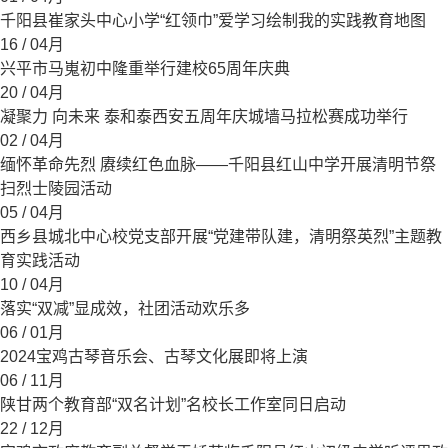
千阳县崔家头中心小学“红领巾”爱学习绘制我的实践教育地图
16
/ 04月
兴平市马嵬初中隆重举行建校65周年庆典
20
/ 04月
凝聚力 向未来 泰和泰西安五周年庆城墙马拉松赛成功举行
02
/ 04月
缅怀革命先烈 赓续红色血脉——千阳县红山中学开展清明节祭
扫烈士陵园活动
05
/ 04月
西乡县城北中心校党支部开展“党建带队建，清明祭英烈”主题教
育实践活动
10
/ 04月
落实“双减”显成效，社团活动欢乐多
06
/ 01月
2024宝鸡古琴音乐会、古琴文化展即将上演
06
/ 11月
陕甘两个教育部“双名计划”名校长工作室同日启动
22
/ 12月