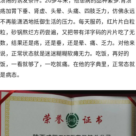
溃疡的诱发条件。20多年来，他患病的品种繁多:胃溃
疡加胃下垂、肾虚、头晕、头痛、四肢乏力，仿佛永远
不再能潇洒地抵御生活的压力。每天服药，红片片白粒
粒，砂锅熬烂方药尝遍，又把带有洋字码的片片吃了无
数，结果还是疡，还是垂，还是晕、痛、乏力。对他来
说，正常状态就是迷迷糊糊软瘫无力。吃饭，再好的
饭，一看就够了，一吃就痛。在他的字典里，正常态就
是病态。