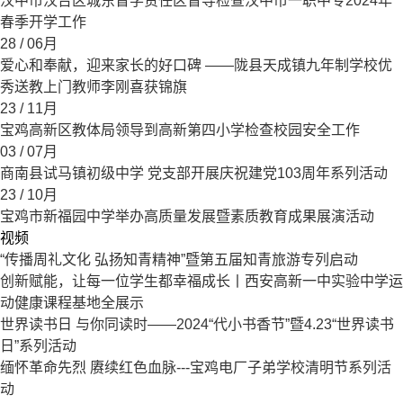
汉中市汉台区城东督学责任区督导检查汉中市一职中专2024年
春季开学工作
28
/ 06月
爱心和奉献，迎来家长的好口碑 ——陇县天成镇九年制学校优
秀送教上门教师李刚喜获锦旗
23
/ 11月
宝鸡高新区教体局领导到高新第四小学检查校园安全工作
03
/ 07月
商南县试马镇初级中学 党支部开展庆祝建党103周年系列活动
23
/ 10月
宝鸡市新福园中学举办高质量发展暨素质教育成果展演活动
视频
“传播周礼文化 弘扬知青精神”暨第五届知青旅游专列启动
创新赋能，让每一位学生都幸福成长丨西安高新一中实验中学运
动健康课程基地全展示
世界读书日 与你同读时——2024“代小书香节”暨4.23“世界读书
日”系列活动
缅怀革命先烈 赓续红色血脉---宝鸡电厂子弟学校清明节系列活
动