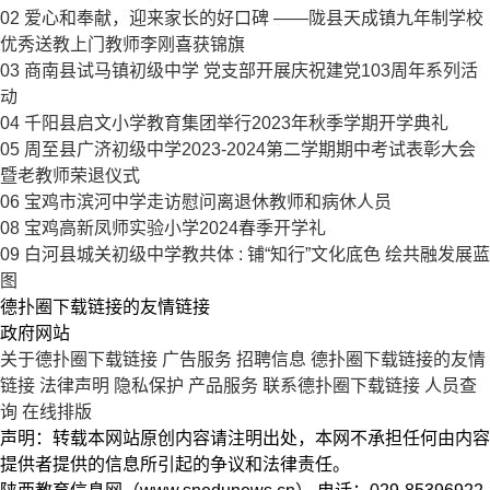
02
爱心和奉献，迎来家长的好口碑 ——陇县天成镇九年制学校
优秀送教上门教师李刚喜获锦旗
03
商南县试马镇初级中学 党支部开展庆祝建党103周年系列活
动
04
千阳县启文小学教育集团举行2023年秋季学期开学典礼
05
周至县广济初级中学2023-2024第二学期期中考试表彰大会
暨老教师荣退仪式
06
宝鸡市滨河中学走访慰问离退休教师和病休人员
08
宝鸡高新凤师实验小学2024春季开学礼
09
白河县城关初级中学教共体 : 铺“知行”文化底色 绘共融发展蓝
图
德扑圈下载链接的友情链接
政府网站
关于德扑圈下载链接
广告服务
招聘信息
德扑圈下载链接的友情
链接
法律声明
隐私保护
产品服务
联系德扑圈下载链接
人员查
询
在线排版
声明：转载本网站原创内容请注明出处，本网不承担任何由内容
提供者提供的信息所引起的争议和法律责任。