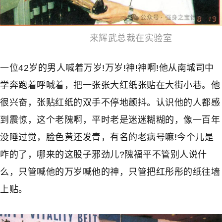
来辉武总裁在实验室
一位42岁的男人喊着万岁!万岁!神!神啊!他从南城司中
学奔跑着呼喊着，把一张张大红纸张贴在大街小巷。他
很兴奋，张贴红纸的双手不停地颤抖。认识他的人都感
到震惊，这个老隗啊，平时老是迷迷糊糊的，像一百年
没睡过觉，脸色黄还发青，有名的老病号嘛!今个儿是
咋的了，哪来的这股子邪劲儿?隗福平不管别人说什
么，只管喊他的万岁喊他的神，只管把红彤彤的纸往墙
上贴。