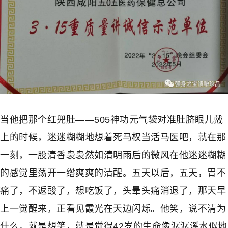
当他把那个红兜肚——505神功元气袋对准肚脐眼儿戴
上的时候，迷迷糊糊地想着死马权当活马医吧，就在那
一刻，一股清香袅袅然如清明雨后的微风在他迷迷糊糊
的感觉里荡开一绺爽爽的清醒。五天以后，五天，胃不
痛了，不返酸了，想吃饭了，头晕头痛消退了，那天早
上一觉醒来，正看见霞光在天边闪烁。他笑，说不清为
什么，就是想笑，就是觉得42岁的生命像潺潺溪水似地