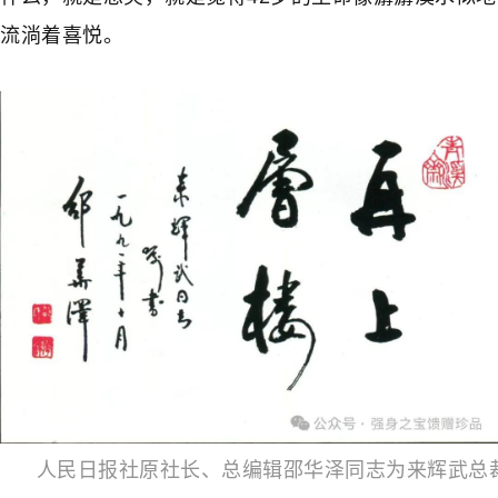
流淌着喜悦。
人民日报社原社长、总编辑邵华泽同志为来辉武总