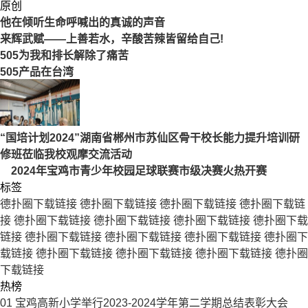
原创
他在倾听生命呼喊出的真诚的声音
来辉武赋——上善若水，辛酸苦辣皆留给自己!
505为我和排长解除了痛苦
505产品在台湾
“国培计划2024”湖南省郴州市苏仙区骨干校长能力提升培训研
修班莅临我校观摩交流活动
2024年宝鸡市青少年校园足球联赛市级决赛火热开赛
标签
德扑圈下载链接
德扑圈下载链接
德扑圈下载链接
德扑圈下载链
接
德扑圈下载链接
德扑圈下载链接
德扑圈下载链接
德扑圈下载
链接
德扑圈下载链接
德扑圈下载链接
德扑圈下载链接
德扑圈下
载链接
德扑圈下载链接
德扑圈下载链接
德扑圈下载链接
德扑圈
下载链接
热榜
01
宝鸡高新小学举行2023-2024学年第二学期总结表彰大会