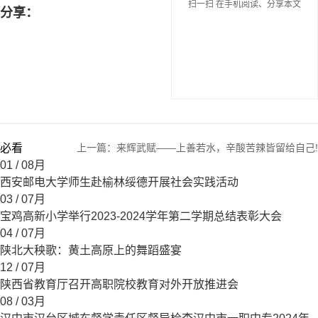
扫一扫 在手机阅读、分享本文
分享：
必看
上一篇：
来辉武赋——上善若水，辛酸苦辣皆留给自己!
01
/ 08月
西安邮电大学师生赴榆林绥德开展社会实践活动
03
/ 07月
宝鸡高新小学举行2023-2024学年第二学期总结表彰大会
04
/ 07月
陕北大秧歌：黄土高原上的舞蹈盛宴
12
/ 07月
陕西省教育厅召开高职院校教育对外开放推进会
08
/ 03月