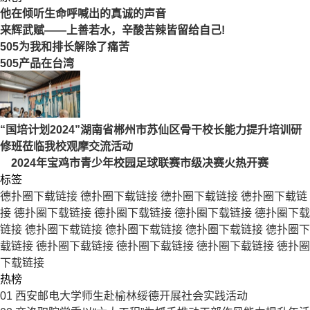
他在倾听生命呼喊出的真诚的声音
来辉武赋——上善若水，辛酸苦辣皆留给自己!
505为我和排长解除了痛苦
505产品在台湾
“国培计划2024”湖南省郴州市苏仙区骨干校长能力提升培训研
修班莅临我校观摩交流活动
2024年宝鸡市青少年校园足球联赛市级决赛火热开赛
标签
德扑圈下载链接
德扑圈下载链接
德扑圈下载链接
德扑圈下载链
接
德扑圈下载链接
德扑圈下载链接
德扑圈下载链接
德扑圈下载
链接
德扑圈下载链接
德扑圈下载链接
德扑圈下载链接
德扑圈下
载链接
德扑圈下载链接
德扑圈下载链接
德扑圈下载链接
德扑圈
下载链接
热榜
01
西安邮电大学师生赴榆林绥德开展社会实践活动