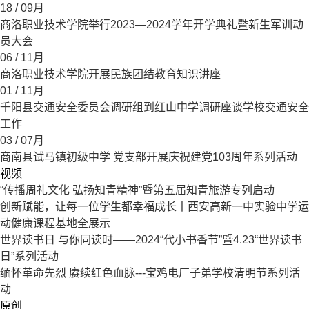
18
/ 09月
商洛职业技术学院举行2023—2024学年开学典礼暨新生军训动
员大会
06
/ 11月
商洛职业技术学院开展民族团结教育知识讲座
01
/ 11月
千阳县交通安全委员会调研组到红山中学调研座谈学校交通安全
工作
03
/ 07月
商南县试马镇初级中学 党支部开展庆祝建党103周年系列活动
视频
“传播周礼文化 弘扬知青精神”暨第五届知青旅游专列启动
创新赋能，让每一位学生都幸福成长丨西安高新一中实验中学运
动健康课程基地全展示
世界读书日 与你同读时——2024“代小书香节”暨4.23“世界读书
日”系列活动
缅怀革命先烈 赓续红色血脉---宝鸡电厂子弟学校清明节系列活
动
原创