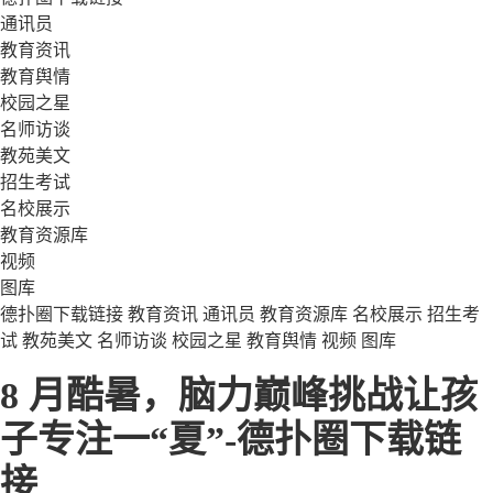
通讯员
教育资讯
教育舆情
校园之星
名师访谈
教苑美文
招生考试
名校展示
教育资源库
视频
图库
德扑圈下载链接
教育资讯
通讯员
教育资源库
名校展示
招生考
试
教苑美文
名师访谈
校园之星
教育舆情
视频
图库
8 月酷暑，脑力巅峰挑战让孩
子专注一“夏”-德扑圈下载链
接