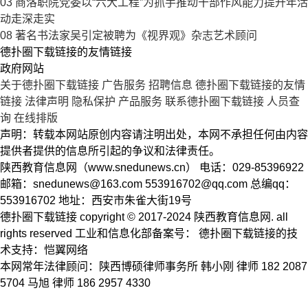
03
商洛职院党委以“六大工程”为抓手推动干部作风能力提升年活
动走深走实
08
著名书法家吴引定被聘为《视界观》杂志艺术顾问
德扑圈下载链接的友情链接
政府网站
关于德扑圈下载链接
广告服务
招聘信息
德扑圈下载链接的友情
链接
法律声明
隐私保护
产品服务
联系德扑圈下载链接
人员查
询
在线排版
声明：转载本网站原创内容请注明出处，本网不承担任何由内容
提供者提供的信息所引起的争议和法律责任。
陕西教育信息网（www.snedunews.cn） 电话：029-85396922
邮箱：
snedunews@163.com
553916702@qq.com
总编qq：
553916702 地址：西安市朱雀大街19号
德扑圈下载链接 copyright © 2017-2024 陕西教育信息网. all
rights reserved 工业和信息化部备案号： 德扑圈下载链接的技
术支持：恺翼网络
本网常年法律顾问：陕西博硕律师事务所 韩小刚 律师 182 2087
5704 马旭 律师 186 2957 4330