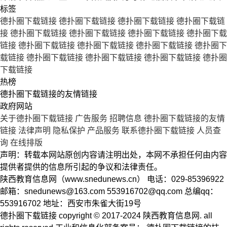
标签
德扑圈下载链接
德扑圈下载链接
德扑圈下载链接
德扑圈下载链
接
德扑圈下载链接
德扑圈下载链接
德扑圈下载链接
德扑圈下载
链接
德扑圈下载链接
德扑圈下载链接
德扑圈下载链接
德扑圈下
载链接
德扑圈下载链接
德扑圈下载链接
德扑圈下载链接
德扑圈
下载链接
热榜
德扑圈下载链接的友情链接
政府网站
关于德扑圈下载链接
广告服务
招聘信息
德扑圈下载链接的友情
链接
法律声明
隐私保护
产品服务
联系德扑圈下载链接
人员查
询
在线排版
声明：转载本网站原创内容请注明出处，本网不承担任何由内容
提供者提供的信息所引起的争议和法律责任。
陕西教育信息网（www.snedunews.cn） 电话：029-85396922
邮箱：
snedunews@163.com
553916702@qq.com
总编qq：
553916702 地址：西安市朱雀大街19号
德扑圈下载链接 copyright © 2017-2024 陕西教育信息网. all