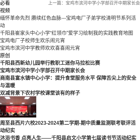
必看
上一篇：
宝鸡市滨河中学小学部召开中期家长会
视频
缅怀革命先烈 赓续红色血脉---宝鸡电厂子弟学校清明节系列活
动
千阳县崔家头中心小学“红领巾”爱学习绘制我的实践教育地图
宝鸡电厂子校师生欢乐闹元宵
宝鸡市滨河中学教师欢欢喜喜闹元宵
原创
千阳县西新幼儿园举行教职工迷你马拉松比赛
宝鸡市滨河中学小学部召开中期家长会
商南县富水镇中心小学：提升食堂服务水平 保障舌尖上的安全
与温暖
双减背景下农村学校课堂该有的样子
周至县西片六校2023-2024第二学期-期中质量监测联考联评活
动纪实
沐浴书香 点亮人生——千阳县启文小学第七届读书节活动纪实