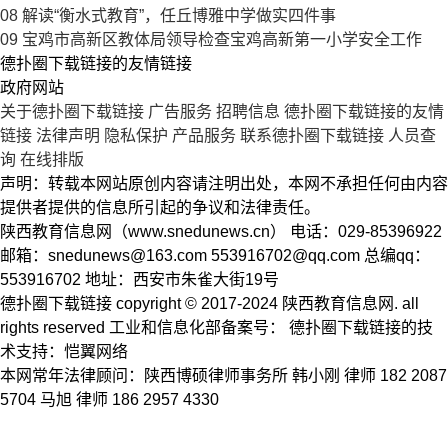
08
解读“衡水式教育”，任丘博雅中学做实四件事
09
宝鸡市高新区教体局领导检查宝鸡高新第一小学安全工作
德扑圈下载链接的友情链接
政府网站
关于德扑圈下载链接
广告服务
招聘信息
德扑圈下载链接的友情
链接
法律声明
隐私保护
产品服务
联系德扑圈下载链接
人员查
询
在线排版
声明：转载本网站原创内容请注明出处，本网不承担任何由内容
提供者提供的信息所引起的争议和法律责任。
陕西教育信息网（www.snedunews.cn） 电话：029-85396922
邮箱：
snedunews@163.com
553916702@qq.com
总编qq：
553916702 地址：西安市朱雀大街19号
德扑圈下载链接 copyright © 2017-2024 陕西教育信息网. all
rights reserved 工业和信息化部备案号： 德扑圈下载链接的技
术支持：恺翼网络
本网常年法律顾问：陕西博硕律师事务所 韩小刚 律师 182 2087
5704 马旭 律师 186 2957 4330