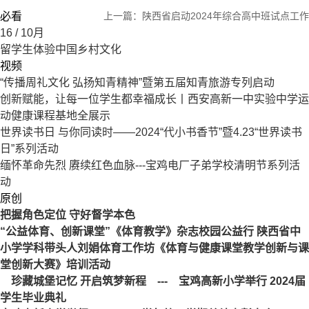
必看
上一篇：
陕西省启动2024年综合高中班试点工作
16
/ 10月
留学生体验中国乡村文化
视频
“传播周礼文化 弘扬知青精神”暨第五届知青旅游专列启动
创新赋能，让每一位学生都幸福成长丨西安高新一中实验中学运
动健康课程基地全展示
世界读书日 与你同读时——2024“代小书香节”暨4.23“世界读书
日”系列活动
缅怀革命先烈 赓续红色血脉---宝鸡电厂子弟学校清明节系列活
动
原创
把握角色定位 守好督学本色
“公益体育、创新课堂”《体育教学》杂志校园公益行 陕西省中
小学学科带头人刘娟体育工作坊《体育与健康课堂教学创新与课
堂创新大赛》培训活动
珍藏城堡记忆 开启筑梦新程 --- 宝鸡高新小学举行 2024届
学生毕业典礼