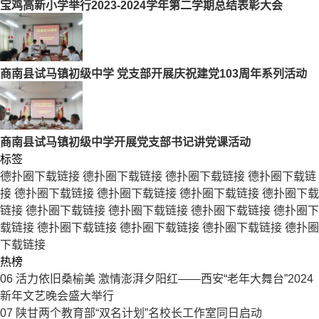
宝鸡高新小学举行2023-2024学年第二学期总结表彰大会
商南县试马镇初级中学 党支部开展庆祝建党103周年系列活动
商南县试马镇初级中学开展党支部书记讲党课活动
标签
德扑圈下载链接
德扑圈下载链接
德扑圈下载链接
德扑圈下载链
接
德扑圈下载链接
德扑圈下载链接
德扑圈下载链接
德扑圈下载
链接
德扑圈下载链接
德扑圈下载链接
德扑圈下载链接
德扑圈下
载链接
德扑圈下载链接
德扑圈下载链接
德扑圈下载链接
德扑圈
下载链接
热榜
06
活力依旧桑榆美 激情澎湃夕阳红——西安“老年大舞台”2024
新年文艺晚会盛大举行
07
陕甘两个教育部“双名计划”名校长工作室同日启动