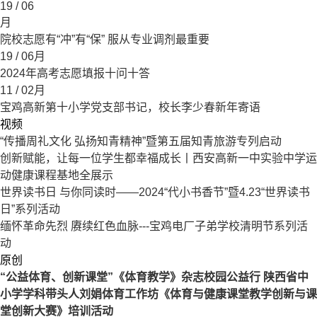
19
/ 06
月
院校志愿有“冲”有“保” 服从专业调剂最重要
19
/ 06月
2024年高考志愿填报十问十答
11
/ 02月
宝鸡高新第十小学党支部书记，校长李少春新年寄语
视频
“传播周礼文化 弘扬知青精神”暨第五届知青旅游专列启动
创新赋能，让每一位学生都幸福成长丨西安高新一中实验中学运
动健康课程基地全展示
世界读书日 与你同读时——2024“代小书香节”暨4.23“世界读书
日”系列活动
缅怀革命先烈 赓续红色血脉---宝鸡电厂子弟学校清明节系列活
动
原创
“公益体育、创新课堂”《体育教学》杂志校园公益行 陕西省中
小学学科带头人刘娟体育工作坊《体育与健康课堂教学创新与课
堂创新大赛》培训活动