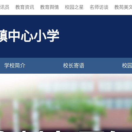
讯员
教育资讯
教育舆情
校园之星
名师访谈
教苑美
镇中心小学
学校简介
校长寄语
校