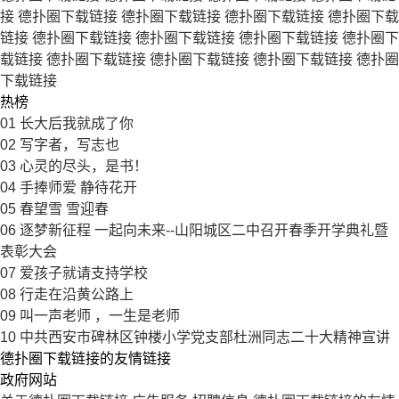
接
德扑圈下载链接
德扑圈下载链接
德扑圈下载链接
德扑圈下载
链接
德扑圈下载链接
德扑圈下载链接
德扑圈下载链接
德扑圈下
载链接
德扑圈下载链接
德扑圈下载链接
德扑圈下载链接
德扑圈
下载链接
热榜
01
长大后我就成了你
02
写字者，写志也
03
心灵的尽头，是书！
04
手捧师爱 静待花开
05
春望雪 雪迎春
06
逐梦新征程 一起向未来--山阳城区二中召开春季开学典礼暨
表彰大会
07
爱孩子就请支持学校
08
行走在沿黄公路上
09
叫一声老师 ，一生是老师
10
中共西安市碑林区钟楼小学党支部杜洲同志二十大精神宣讲
德扑圈下载链接的友情链接
政府网站