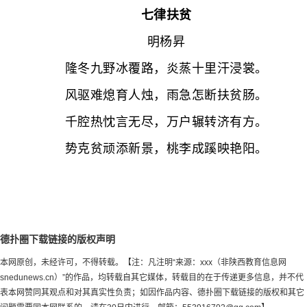
七律扶贫
明杨昇
隆冬九野冰覆路，炎蒸十里汗浸裳。
风驱难熄育人烛，雨急怎断扶贫肠。
千腔热忱言无尽，万户辗转济有方。
势克贫顽添新景，桃李成蹊映艳阳。
德扑圈下载链接的版权声明
本网原创，未经许可，不得转载。【注：凡注明“来源：xxx（非陕西教育信息网
snedunews.cn）”的作品，均转载自其它媒体，转载目的在于传递更多信息，并不代
表本网赞同其观点和对其真实性负责；如因作品内容、德扑圈下载链接的版权和其它