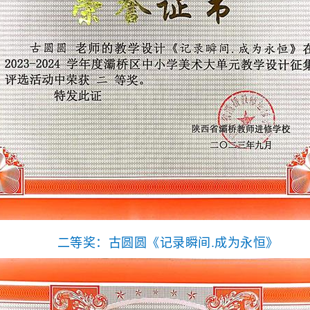
二等奖：
古
圆圆
《记录瞬间.成为永恒》