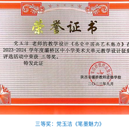
三等奖：
党玉洁《笔墨魅力》