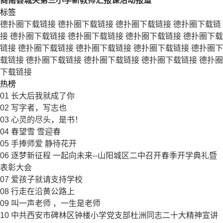
商南县城关第三小学新教师汇报课活动报道
标签
德扑圈下载链接
德扑圈下载链接
德扑圈下载链接
德扑圈下载链
接
德扑圈下载链接
德扑圈下载链接
德扑圈下载链接
德扑圈下载
链接
德扑圈下载链接
德扑圈下载链接
德扑圈下载链接
德扑圈下
载链接
德扑圈下载链接
德扑圈下载链接
德扑圈下载链接
德扑圈
下载链接
热榜
01
长大后我就成了你
02
写字者，写志也
03
心灵的尽头，是书！
04
春望雪 雪迎春
05
手捧师爱 静待花开
06
逐梦新征程 一起向未来--山阳城区二中召开春季开学典礼暨
表彰大会
07
爱孩子就请支持学校
08
行走在沿黄公路上
09
叫一声老师 ，一生是老师
10
中共西安市碑林区钟楼小学党支部杜洲同志二十大精神宣讲