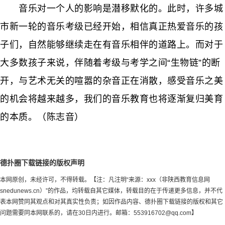
音乐对一个人的影响是潜移默化的。此时，许多城
市新一轮的音乐考级已经开始，相信真正热爱音乐的孩
子们，自然能够继续走在有音乐相伴的道路上。而对于
大多数孩子来说，伴随着考级与考学之间“生物链”的断
开，与艺术无关的喧嚣的杂音正在消散，感受音乐之美
的机会将越来越多，我们的音乐教育也将逐渐复归美育
的本质。（陈志音）
德扑圈下载链接的版权声明
本网原创，未经许可，不得转载。【注：凡注明“来源：xxx（非陕西教育信息网
snedunews.cn）”的作品，均转载自其它媒体，转载目的在于传递更多信息，并不代
表本网赞同其观点和对其真实性负责；如因作品内容、德扑圈下载链接的版权和其它
问题需要同本网联系的，请在30日内进行。邮箱：
553916702@qq.com
】