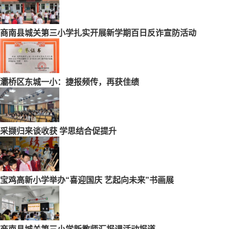
商南县城关第三小学扎实开展新学期百日反诈宣防活动
灞桥区东城一小：捷报频传，再获佳绩
采撷归来谈收获 学思结合促提升
宝鸡高新小学举办“喜迎国庆 艺起向未来”书画展