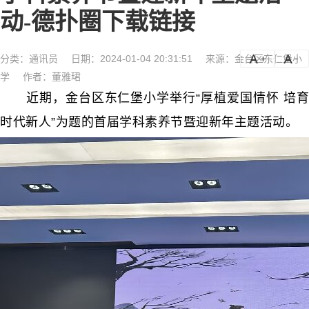
动-德扑圈下载链接
分类：
通讯员
日期：2024-01-04 20:31:51
来源：金台区东仁堡小
a
a-
学
作者：董雅珺
近期，金台区东仁堡小学举行“厚植爱国情怀 培育
时代新人”为题的首届学科素养节暨迎新年主题活动。