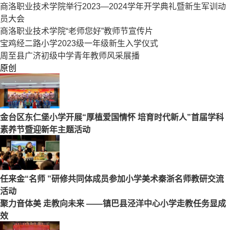
商洛职业技术学院举行2023—2024学年开学典礼暨新生军训动
员大会
商洛职业技术学院“老师您好”教师节宣传片
宝鸡经二路小学2023级一年级新生入学仪式
周至县广济初级中学青年教师风采展播
原创
金台区东仁堡小学开展“厚植爱国情怀 培育时代新人”首届学科
素养节暨迎新年主题活动
任来金“名师 ”研修共同体成员参加小学美术秦浙名师教研交流
活动
聚力音体美 走教向未来 ——镇巴县泾洋中心小学走教任务显成
效