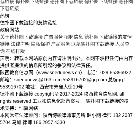
载链接
德扑圈下载链接
德扑圈下载链接
德扑圈下载链接
德扑圈
下载链接
热榜
德扑圈下载链接的友情链接
政府网站
关于德扑圈下载链接
广告服务
招聘信息
德扑圈下载链接的友情
链接
法律声明
隐私保护
产品服务
联系德扑圈下载链接
人员查
询
在线排版
声明：转载本网站原创内容请注明出处，本网不承担任何由内容
提供者提供的信息所引起的争议和法律责任。
陕西教育信息网（www.snedunews.cn） 电话：029-85396922
邮箱：
snedunews@163.com
553916702@qq.com
总编qq：
553916702 地址：西安市朱雀大街19号
德扑圈下载链接 copyright © 2017-2024 陕西教育信息网. all
rights reserved 工业和信息化部备案号： 德扑圈下载链接的技
术支持：恺翼网络
本网常年法律顾问：陕西博硕律师事务所 韩小刚 律师 182 2087
5704 马旭 律师 186 2957 4330