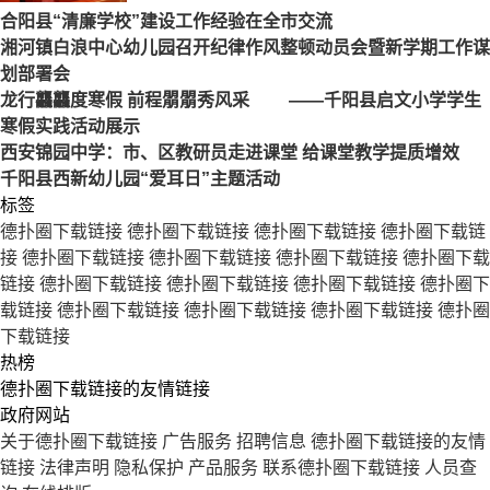
合阳县“清廉学校”建设工作经验在全市交流
湘河镇白浪中心幼儿园召开纪律作风整顿动员会暨新学期工作谋
划部署会
龙行龘龘度寒假 前程朤朤秀风采 ——千阳县启文小学学生
寒假实践活动展示
西安锦园中学：市、区教研员走进课堂 给课堂教学提质增效
千阳县西新幼儿园“爱耳日”主题活动
标签
德扑圈下载链接
德扑圈下载链接
德扑圈下载链接
德扑圈下载链
接
德扑圈下载链接
德扑圈下载链接
德扑圈下载链接
德扑圈下载
链接
德扑圈下载链接
德扑圈下载链接
德扑圈下载链接
德扑圈下
载链接
德扑圈下载链接
德扑圈下载链接
德扑圈下载链接
德扑圈
下载链接
热榜
德扑圈下载链接的友情链接
政府网站
关于德扑圈下载链接
广告服务
招聘信息
德扑圈下载链接的友情
链接
法律声明
隐私保护
产品服务
联系德扑圈下载链接
人员查