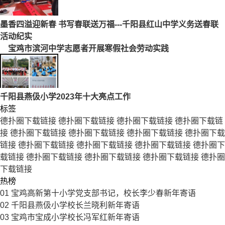
墨香四溢迎新春 书写春联送万福---千阳县红山中学义务送春联
活动纪实
宝鸡市滨河中学志愿者开展寒假社会劳动实践
千阳县燕伋小学2023年十大亮点工作
标签
德扑圈下载链接
德扑圈下载链接
德扑圈下载链接
德扑圈下载链
接
德扑圈下载链接
德扑圈下载链接
德扑圈下载链接
德扑圈下载
链接
德扑圈下载链接
德扑圈下载链接
德扑圈下载链接
德扑圈下
载链接
德扑圈下载链接
德扑圈下载链接
德扑圈下载链接
德扑圈
下载链接
热榜
01
宝鸡高新第十小学党支部书记，校长李少春新年寄语
02
千阳县燕伋小学校长兰晓利新年寄语
03
宝鸡市宝成小学校长冯军红新年寄语