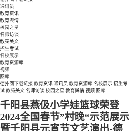
通讯员
教育资讯
教育舆情
校园之星
名师访谈
教苑美文
招生考试
名校展示
教育资源库
视频
图库
德扑圈下载链接
教育资讯
通讯员
教育资源库
名校展示
招生考
试
教苑美文
名师访谈
校园之星
教育舆情
视频
图库
千阳县燕伋小学娃篮球荣登
2024全国春节”村晚“示范展示
暨千阳县元宵节文艺演出-德