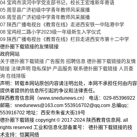
04
宝鸡市滨河中学党支部书记，校长王宏堆新年寄语
05
周至县广济初级中学青年教师风采展播
06
周至县广济初级中学青年教师风采展播
07
陕西广播电视台《教育在线》走进西安铁一中陆港中学
08
宝鸡经二路小学2023级一年级新生入学仪式
09
陕西广播电视台《教育在线》栏目走进西安市第十二中学
德扑圈下载链接的友情链接
政府网站
关于德扑圈下载链接
广告服务
招聘信息
德扑圈下载链接的友情
链接
法律声明
隐私保护
产品服务
联系德扑圈下载链接
人员查
询
在线排版
声明：转载本网站原创内容请注明出处，本网不承担任何由内容
提供者提供的信息所引起的争议和法律责任。
陕西教育信息网（www.snedunews.cn） 电话：029-85396922
邮箱：
snedunews@163.com
553916702@qq.com
总编qq：
553916702 地址：西安市朱雀大街19号
德扑圈下载链接 copyright © 2017-2024 陕西教育信息网. all
rights reserved 工业和信息化部备案号： 德扑圈下载链接的技
术支持：恺翼网络