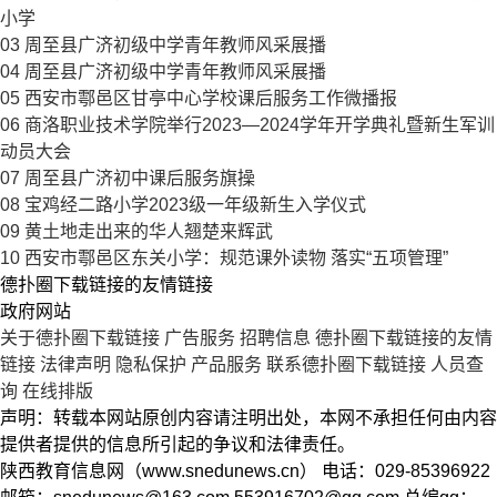
小学
03
周至县广济初级中学青年教师风采展播
04
周至县广济初级中学青年教师风采展播
05
西安市鄠邑区甘亭中心学校课后服务工作微播报
06
商洛职业技术学院举行2023—2024学年开学典礼暨新生军训
动员大会
07
周至县广济初中课后服务旗操
08
宝鸡经二路小学2023级一年级新生入学仪式
09
黄土地走出来的华人翘楚来辉武
10
西安市鄠邑区东关小学：规范课外读物 落实“五项管理”
德扑圈下载链接的友情链接
政府网站
关于德扑圈下载链接
广告服务
招聘信息
德扑圈下载链接的友情
链接
法律声明
隐私保护
产品服务
联系德扑圈下载链接
人员查
询
在线排版
声明：转载本网站原创内容请注明出处，本网不承担任何由内容
提供者提供的信息所引起的争议和法律责任。
陕西教育信息网（www.snedunews.cn） 电话：029-85396922