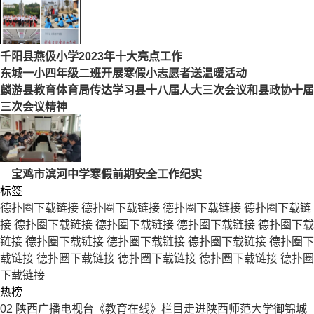
千阳县燕伋小学2023年十大亮点工作
东城一小四年级二班开展寒假小志愿者送温暖活动
麟游县教育体育局传达学习县十八届人大三次会议和县政协十届
三次会议精神
宝鸡市滨河中学寒假前期安全工作纪实
标签
德扑圈下载链接
德扑圈下载链接
德扑圈下载链接
德扑圈下载链
接
德扑圈下载链接
德扑圈下载链接
德扑圈下载链接
德扑圈下载
链接
德扑圈下载链接
德扑圈下载链接
德扑圈下载链接
德扑圈下
载链接
德扑圈下载链接
德扑圈下载链接
德扑圈下载链接
德扑圈
下载链接
热榜
02
陕西广播电视台《教育在线》栏目走进陕西师范大学御锦城