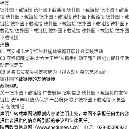
标签
德扑圈下载链接
德扑圈下载链接
德扑圈下载链接
德扑圈下载链
接
德扑圈下载链接
德扑圈下载链接
德扑圈下载链接
德扑圈下载
链接
德扑圈下载链接
德扑圈下载链接
德扑圈下载链接
德扑圈下
载链接
德扑圈下载链接
德扑圈下载链接
德扑圈下载链接
德扑圈
下载链接
热榜
01
西安邮电大学师生赴榆林绥德开展社会实践活动
03
商洛职院党委以“六大工程”为抓手推动干部作风能力提升年活
动走深走实
08
著名书法家吴引定被聘为《视界观》杂志艺术顾问
德扑圈下载链接的友情链接
政府网站
关于德扑圈下载链接
广告服务
招聘信息
德扑圈下载链接的友情
链接
法律声明
隐私保护
产品服务
联系德扑圈下载链接
人员查
询
在线排版
声明：转载本网站原创内容请注明出处，本网不承担任何由内容
提供者提供的信息所引起的争议和法律责任。
陕西教育信息网（www.snedunews.cn） 电话：029-85396922