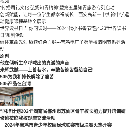
视频
“传播周礼文化 弘扬知青精神”暨第五届知青旅游专列启动
创新赋能，让每一位学生都幸福成长丨西安高新一中实验中学运
动健康课程基地全展示
世界读书日 与你同读时——2024“代小书香节”暨4.23“世界读书
日”系列活动
缅怀革命先烈 赓续红色血脉---宝鸡电厂子弟学校清明节系列活
动
原创
他在倾听生命呼喊出的真诚的声音
来辉武赋——上善若水，辛酸苦辣皆留给自己!
505为我和排长解除了痛苦
505产品在台湾
“国培计划2024”湖南省郴州市苏仙区骨干校长能力提升培训研
修班莅临我校观摩交流活动
2024年宝鸡市青少年校园足球联赛市级决赛火热开赛