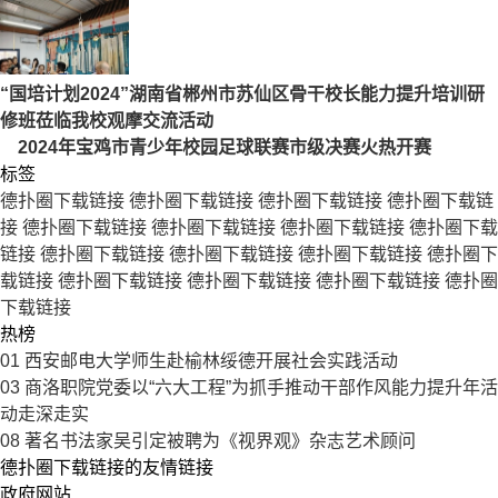
“国培计划2024”湖南省郴州市苏仙区骨干校长能力提升培训研
修班莅临我校观摩交流活动
2024年宝鸡市青少年校园足球联赛市级决赛火热开赛
标签
德扑圈下载链接
德扑圈下载链接
德扑圈下载链接
德扑圈下载链
接
德扑圈下载链接
德扑圈下载链接
德扑圈下载链接
德扑圈下载
链接
德扑圈下载链接
德扑圈下载链接
德扑圈下载链接
德扑圈下
载链接
德扑圈下载链接
德扑圈下载链接
德扑圈下载链接
德扑圈
下载链接
热榜
01
西安邮电大学师生赴榆林绥德开展社会实践活动
03
商洛职院党委以“六大工程”为抓手推动干部作风能力提升年活
动走深走实
08
著名书法家吴引定被聘为《视界观》杂志艺术顾问
德扑圈下载链接的友情链接
政府网站