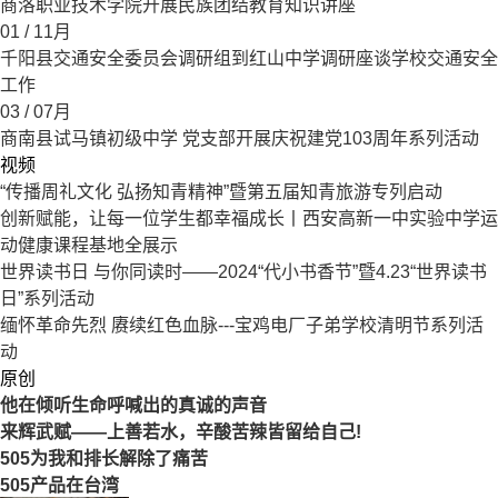
商洛职业技术学院开展民族团结教育知识讲座
01
/ 11月
千阳县交通安全委员会调研组到红山中学调研座谈学校交通安全
工作
03
/ 07月
商南县试马镇初级中学 党支部开展庆祝建党103周年系列活动
视频
“传播周礼文化 弘扬知青精神”暨第五届知青旅游专列启动
创新赋能，让每一位学生都幸福成长丨西安高新一中实验中学运
动健康课程基地全展示
世界读书日 与你同读时——2024“代小书香节”暨4.23“世界读书
日”系列活动
缅怀革命先烈 赓续红色血脉---宝鸡电厂子弟学校清明节系列活
动
原创
他在倾听生命呼喊出的真诚的声音
来辉武赋——上善若水，辛酸苦辣皆留给自己!
505为我和排长解除了痛苦
505产品在台湾