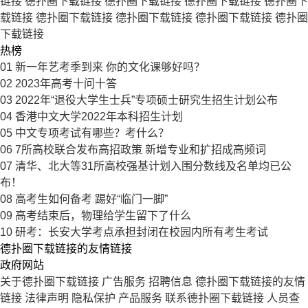
链接
德扑圈下载链接
德扑圈下载链接
德扑圈下载链接
德扑圈下
载链接
德扑圈下载链接
德扑圈下载链接
德扑圈下载链接
德扑圈
下载链接
热榜
01
新一年艺考季到来 你的文化课够好吗？
02
2023年高考十问十答
03
2022年“退役大学生士兵”专项硕士研究生招生计划公布
04
香港中文大学2022年本科招生计划
05
中文专项考试有哪些？考什么？
06
7所高校联合发布高招政策 新增专业和扩招成高频词
07
清华、北大等31所高校强基计划入围分数线及名单均已公
布！
08
高考生如何备考 踢好“临门一脚”
09
高考结束后，物理给学生留下了什么
10
研考：长安大学考点承担封闭在校园内所有考生考试
德扑圈下载链接的友情链接
政府网站
关于德扑圈下载链接
广告服务
招聘信息
德扑圈下载链接的友情
链接
法律声明
隐私保护
产品服务
联系德扑圈下载链接
人员查