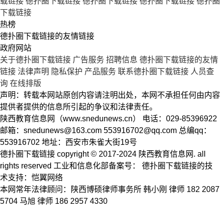
载链接
德扑圈下载链接
德扑圈下载链接
德扑圈下载链接
德扑圈
下载链接
热榜
德扑圈下载链接的友情链接
政府网站
关于德扑圈下载链接
广告服务
招聘信息
德扑圈下载链接的友情
链接
法律声明
隐私保护
产品服务
联系德扑圈下载链接
人员查
询
在线排版
声明：转载本网站原创内容请注明出处，本网不承担任何由内容
提供者提供的信息所引起的争议和法律责任。
陕西教育信息网（www.snedunews.cn） 电话：029-85396922
邮箱：
snedunews@163.com
553916702@qq.com
总编qq：
553916702 地址：西安市朱雀大街19号
德扑圈下载链接 copyright © 2017-2024 陕西教育信息网. all
rights reserved 工业和信息化部备案号： 德扑圈下载链接的技
术支持：恺翼网络
本网常年法律顾问：陕西博硕律师事务所 韩小刚 律师 182 2087
5704 马旭 律师 186 2957 4330