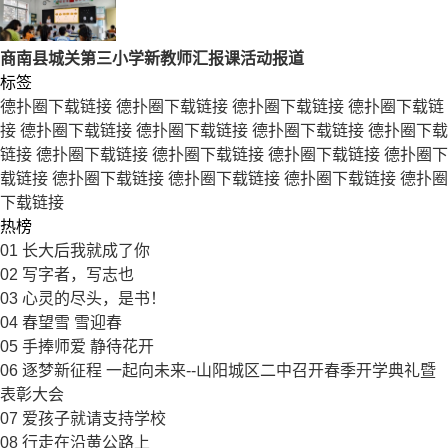
商南县城关第三小学新教师汇报课活动报道
标签
德扑圈下载链接
德扑圈下载链接
德扑圈下载链接
德扑圈下载链
接
德扑圈下载链接
德扑圈下载链接
德扑圈下载链接
德扑圈下载
链接
德扑圈下载链接
德扑圈下载链接
德扑圈下载链接
德扑圈下
载链接
德扑圈下载链接
德扑圈下载链接
德扑圈下载链接
德扑圈
下载链接
热榜
01
长大后我就成了你
02
写字者，写志也
03
心灵的尽头，是书！
04
春望雪 雪迎春
05
手捧师爱 静待花开
06
逐梦新征程 一起向未来--山阳城区二中召开春季开学典礼暨
表彰大会
07
爱孩子就请支持学校
08
行走在沿黄公路上