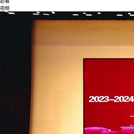
必看
视频