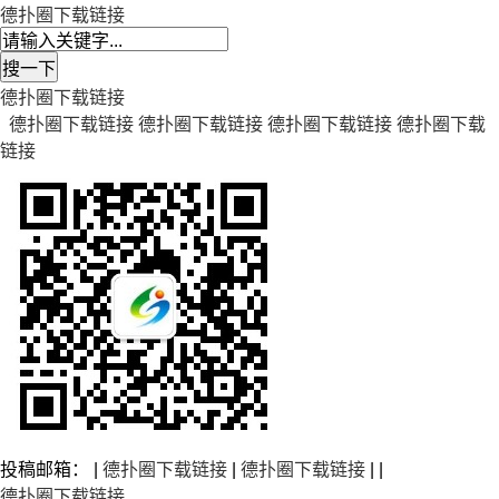
德扑圈下载链接
德扑圈下载链接
德扑圈下载链接
德扑圈下载链接
德扑圈下载链接
德扑圈下载
链接
投稿邮箱： |
德扑圈下载链接
|
德扑圈下载链接
| |
德扑圈下载链接