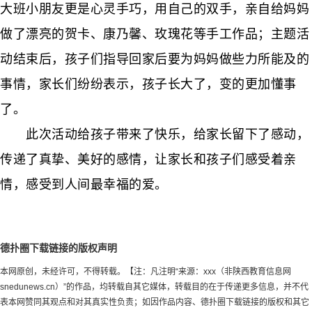
大班小朋友更是心灵手巧，用自己的双手，亲自给妈妈
做了漂亮的贺卡、康乃馨、玫瑰花等手工作品；主题活
动结束后，孩子们指导回家后要为妈妈做些力所能及的
事情，家长们纷纷表示，孩子长大了，变的更加懂事
了。
此次活动给孩子带来了快乐，给家长留下了感动，
传递了真挚、美好的感情，让家长和孩子们感受着亲
情，感受到人间最幸福的爱。
德扑圈下载链接的版权声明
本网原创，未经许可，不得转载。【注：凡注明“来源：xxx（非陕西教育信息网
snedunews.cn）”的作品，均转载自其它媒体，转载目的在于传递更多信息，并不代
表本网赞同其观点和对其真实性负责；如因作品内容、德扑圈下载链接的版权和其它