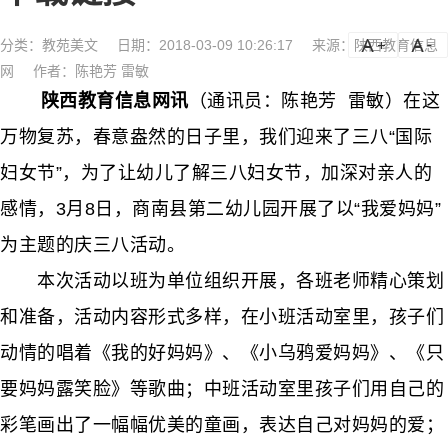
分类：
教苑美文
日期：2018-03-09 10:26:17
来源：陕西教育信息
a
a-
网
作者：陈艳芳 雷敏
陕西教育信息网讯
（通讯员：陈艳芳 雷敏）在这
万物复苏，春意盎然的日子里，我们迎来了三八“国际
妇女节”，为了让幼儿了解三八妇女节，加深对亲人的
感情，3月8日，商南县第二幼儿园开展了以“我爱妈妈”
为主题的庆三八活动。
本次活动以班为单位组织开展，各班老师精心策划
和准备，活动内容形式多样，在小班活动室里，孩子们
动情的唱着《我的好妈妈》、《小乌鸦爱妈妈》、《只
要妈妈露笑脸》等歌曲；中班活动室里孩子们用自己的
彩笔画出了一幅幅优美的童画，表达自己对妈妈的爱；