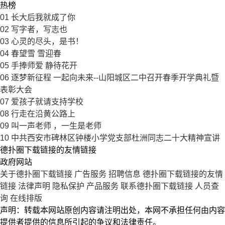
热榜
01
长大后我就成了你
02
写字者，写志也
03
心灵的尽头，是书！
04
春望雪 雪迎春
05
手捧师爱 静待花开
06
逐梦新征程 一起向未来--山阳城区二中召开春季开学典礼暨
表彰大会
07
爱孩子就请支持学校
08
行走在沿黄公路上
09
叫一声老师 ，一生是老师
10
中共西安市碑林区钟楼小学党支部杜洲同志二十大精神宣讲
德扑圈下载链接的友情链接
政府网站
关于德扑圈下载链接
广告服务
招聘信息
德扑圈下载链接的友情
链接
法律声明
隐私保护
产品服务
联系德扑圈下载链接
人员查
询
在线排版
声明：转载本网站原创内容请注明出处，本网不承担任何由内容
提供者提供的信息所引起的争议和法律责任。