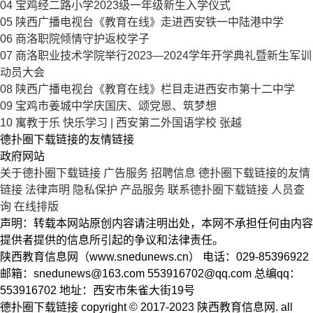
04
宝鸡经二路小学2023级一年级新生入学仪式
05
陕西广播电视台《教育在线》走进西安铁一中陆港中学
06
商洛职院倾情守护返校学子
07
商洛职业技术学院举行2023—2024学年开学典礼暨新生军训
动员大会
08
陕西广播电视台《教育在线》栏目走进西安市第十二中学
09
宝鸡市姜城中学庆国庆、颂党恩、筑梦想
10
寓教于乐 快乐学习 | 西安第二外国语学校 张越
德扑圈下载链接的友情链接
政府网站
关于德扑圈下载链接
广告服务
招聘信息
德扑圈下载链接的友情
链接
法律声明
隐私保护
产品服务
联系德扑圈下载链接
人员查
询
在线排版
声明：转载本网站原创内容请注明出处，本网不承担任何由内容
提供者提供的信息所引起的争议和法律责任。
陕西教育信息网（www.snedunews.cn） 电话：029-85396922
邮箱：
snedunews@163.com
553916702@qq.com
总编qq：
553916702 地址：西安市朱雀大街19号
德扑圈下载链接 copyright © 2017-2023 陕西教育信息网. all