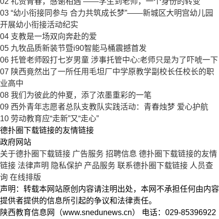
02
礼赞青春，感谢相遇 ——学生到老师，一个身份的转变
03
“幼小衔接同参与 合力共筑成长梦”——新城区大明宫幼儿园
开展幼小衔接活动纪实
04
支教是一场双向奔赴的爱
05
九牧品质新装节暨i90智能马桶震撼首发
06
托管老师殴打七岁男童 涉事托管中心:老师只是为了吓唬一下
07
陕西竟然出了一所任用毛坦厂中学原教学副校长任校长的职
业高中
08
我们为彼此的仲夏，添了浓墨重彩的一笔
09
西外青年志愿者总队支教队实践活动：青春烛梦 爱心护航
10
劳动教育应“走新”又“走心”
德扑圈下载链接的友情链接
政府网站
关于德扑圈下载链接
广告服务
招聘信息
德扑圈下载链接的友情
链接
法律声明
隐私保护
产品服务
联系德扑圈下载链接
人员查
询
在线排版
声明：转载本网站原创内容请注明出处，本网不承担任何由内容
提供者提供的信息所引起的争议和法律责任。
陕西教育信息网（www.snedunews.cn） 电话：029-85396922