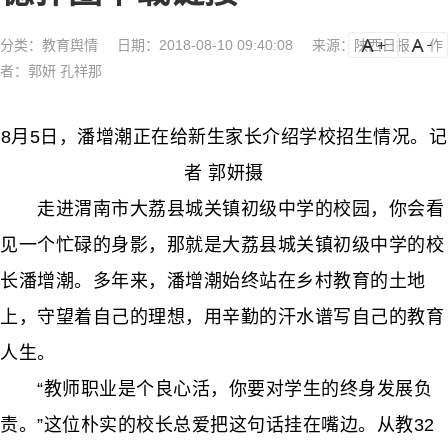
分类：
教育舆情
日期：2018-08-10 09:40:08
来源：陕西日报
作
a
a-
者：郭妍 孔祥那
8月5日，潘增潮正在给新生家长介绍学校招生情况。记
者 郭妍摄
走进渭南市大荔县城关镇初级中学的校园，你会看
见一个忙碌的身影，那就是大荔县城关镇初级中学的校
长潘增潮。多年来，潘增潮始终站在乡村教育的土地
上，守望着自己的理想，用辛勤的汗水谱写自己的教育
人生。
“教师职业是个良心活，你要对学生的终身发展负
责。”这位朴实的校长总爱把这句话挂在嘴边。从教32