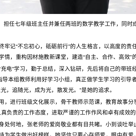
，担任七年级班主任并兼任两班的数学教学工作，同时
牢记“不忘初心，砥砺前行”的人生格言，以高度的责
情，重构因材施教新课堂，建造“自主、合作、高效”的
电”学习，勤于总结，深入钻研，先后将自己的带班经验
，指导本组教师利用好学习小组，真正做学生学习的引导
近光，追随光，成为光，散发光。”是她的追求。
，进行班级文化展示，骨干教师示范课，教育故事分享
用认真负责的工作态度，进取严谨的工作作风和卓有成效
处何地，张老师的爱岗敬业都有目共睹。小到谈吐举止
持为学生做出好榜样。她坚信只要心存师爱，眼中有爱