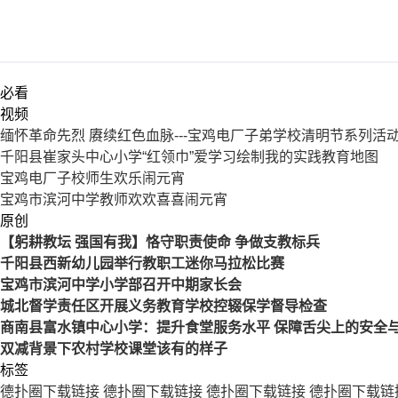
必看
视频
缅怀革命先烈 赓续红色血脉---宝鸡电厂子弟学校清明节系列活
千阳县崔家头中心小学“红领巾”爱学习绘制我的实践教育地图
宝鸡电厂子校师生欢乐闹元宵
宝鸡市滨河中学教师欢欢喜喜闹元宵
原创
【躬耕教坛 强国有我】恪守职责使命 争做支教标兵
千阳县西新幼儿园举行教职工迷你马拉松比赛
宝鸡市滨河中学小学部召开中期家长会
城北督学责任区开展义务教育学校控辍保学督导检查
商南县富水镇中心小学：提升食堂服务水平 保障舌尖上的安全
双减背景下农村学校课堂该有的样子
标签
德扑圈下载链接
德扑圈下载链接
德扑圈下载链接
德扑圈下载链