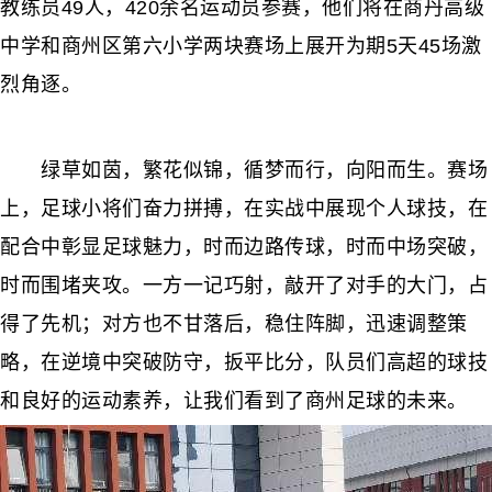
教练员49人，420余名运动员参赛，他们将在商丹高级
中学和商州区第六小学两块赛场上展开为期5天45场激
烈角逐。
绿草如茵，繁花似锦，循梦而行，向阳而生。赛场
上，足球小将们奋力拼搏，在实战中展现个人球技，在
配合中彰显足球魅力，时而边路传球，时而中场突破，
时而围堵夹攻。一方一记巧射，敲开了对手的大门，占
得了先机；对方也不甘落后，稳住阵脚，迅速调整策
略，在逆境中突破防守，扳平比分，队员们高超的球技
和良好的运动素养，让我们看到了商州足球的未来。