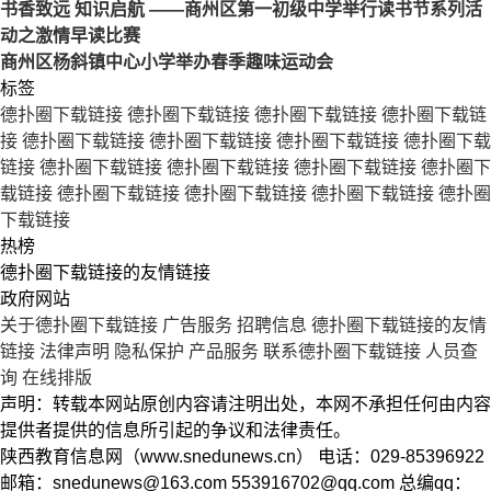
书香致远 知识启航 ——商州区第一初级中学举行读书节系列活
动之激情早读比赛
商州区杨斜镇中心小学举办春季趣味运动会
标签
德扑圈下载链接
德扑圈下载链接
德扑圈下载链接
德扑圈下载链
接
德扑圈下载链接
德扑圈下载链接
德扑圈下载链接
德扑圈下载
链接
德扑圈下载链接
德扑圈下载链接
德扑圈下载链接
德扑圈下
载链接
德扑圈下载链接
德扑圈下载链接
德扑圈下载链接
德扑圈
下载链接
热榜
德扑圈下载链接的友情链接
政府网站
关于德扑圈下载链接
广告服务
招聘信息
德扑圈下载链接的友情
链接
法律声明
隐私保护
产品服务
联系德扑圈下载链接
人员查
询
在线排版
声明：转载本网站原创内容请注明出处，本网不承担任何由内容
提供者提供的信息所引起的争议和法律责任。
陕西教育信息网（www.snedunews.cn） 电话：029-85396922
邮箱：
snedunews@163.com
553916702@qq.com
总编qq：