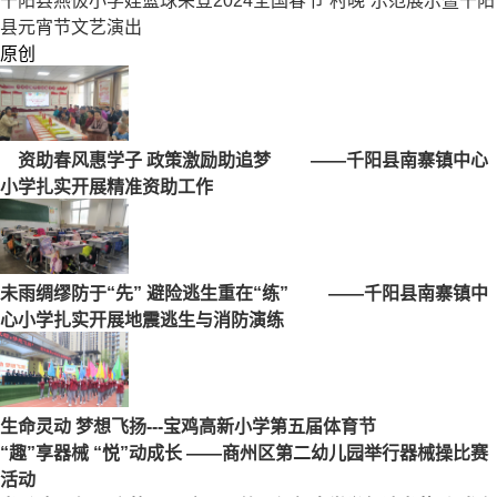
千阳县燕伋小学娃篮球荣登2024全国春节”村晚“示范展示暨千阳
县元宵节文艺演出
原创
资助春风惠学子 政策激励助追梦 ——千阳县南寨镇中心
小学扎实开展精准资助工作
未雨绸缪防于“先” 避险逃生重在“练” ——千阳县南寨镇中
心小学扎实开展地震逃生与消防演练
生命灵动 梦想飞扬---宝鸡高新小学第五届体育节
“趣”享器械 “悦”动成长 ——商州区第二幼儿园举行器械操比赛
活动