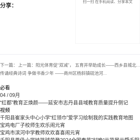
扫一扫 在手机阅读、分享本文
分享：
下一篇：
上一篇：
阳光体育促“双减”， 五育并举助成长——西乡县城北...
传诵经典诗词 争做书香少年 ——商州区杨斜镇砚池河...
必看
04
/ 09月
“红都”教育正焕颜——延安市志丹县县域教育质量提升侧记
视频
千阳县崔家头中心小学“红领巾”爱学习绘制我的实践教育地图
宝鸡电厂子校师生欢乐闹元宵
宝鸡市滨河中学教师欢欢喜喜闹元宵