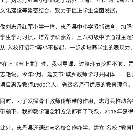
上，刘志丹红军小学确定了培养“五有、五长”时代新
文化建设等紧密结合，致力于促进学生全面发展。
像刘志丹红军小学一样，志丹县中小学紧抓德育，加强“
学生学习习惯，培养学科素养；旦八初级中学通过主题
从“入校打招呼”等小事做起，一步步培养学生的表现力
“在上《塞上曲》时，我对导课、过渡环节挖掘不够，是
志艳说。今年2月，延安市“城乡教师学习共同体——名
项目惠及教师1500余人，省级名师们优质的教育理
同时，为了发挥骨干教师传帮带的作用，志丹县推动各校
带领下，我的教学理念和方法都有了飞跃，2018年获
此外，志丹县还通过与名校合作办学、建立“名校 ”教