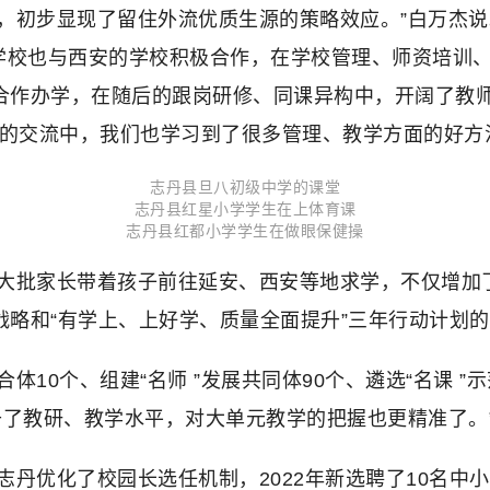
，初步显现了留住外流优质生源的策略效应。”白万杰
学校也与西安的学校积极合作，在学校管理、师资培训
动了合作办学，在随后的跟岗研修、同课异构中，开阔了教
定期的交流中，我们也学习到了很多管理、教学方面的好方
志丹县旦八初级中学的课堂
志丹县红星小学学生在上体育课
志丹县红都小学学生在做眼保健操
大批家长带着孩子前往延安、西安等地求学，不仅增加
战略和“有学上、上好学、质量全面提升”三年行动计划
体10个、组建“名师 ”发展共同体90个、遴选“名课 
升了教研、教学水平，对大单元教学的把握也更精准了。
丹优化了校园长选任机制，2022年新选聘了10名中