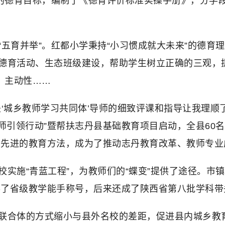
人的德育目标，编制了《德育评价标准实操手册》，分学
五育并举”。红都小学秉持“小习惯成就大未来”的德育
德育活动、生态班级建设，帮助学生树立正确的三观，提
、主动性……
‘城乡教师学习共同体’导师的细致评课和指导让我理顺
师引领行动”暨帮扶志丹县基础教育项目启动，全县60
念、先进的教育方法，成为了推动志丹教育改革、教师专
实施“青蓝工程”，为教师们的“蝶变”提供了途径。市
得了省级教学能手称号，后来还成了陕西省第八批学科带
育联合体的方式缩小与县外名校的差距，促进县内城乡教育