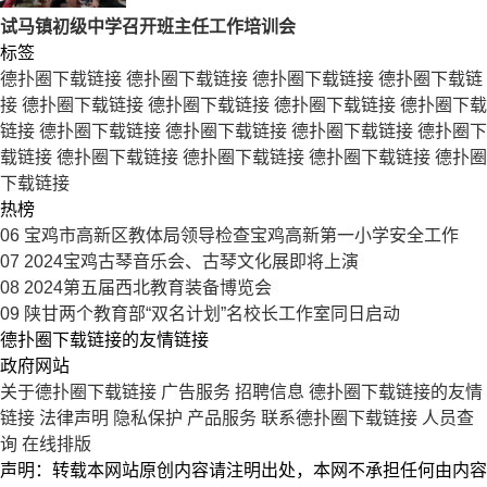
试马镇初级中学召开班主任工作培训会
标签
德扑圈下载链接
德扑圈下载链接
德扑圈下载链接
德扑圈下载链
接
德扑圈下载链接
德扑圈下载链接
德扑圈下载链接
德扑圈下载
链接
德扑圈下载链接
德扑圈下载链接
德扑圈下载链接
德扑圈下
载链接
德扑圈下载链接
德扑圈下载链接
德扑圈下载链接
德扑圈
下载链接
热榜
06
宝鸡市高新区教体局领导检查宝鸡高新第一小学安全工作
07
2024宝鸡古琴音乐会、古琴文化展即将上演
08
2024第五届西北教育装备博览会
09
陕甘两个教育部“双名计划”名校长工作室同日启动
德扑圈下载链接的友情链接
政府网站
关于德扑圈下载链接
广告服务
招聘信息
德扑圈下载链接的友情
链接
法律声明
隐私保护
产品服务
联系德扑圈下载链接
人员查
询
在线排版
声明：转载本网站原创内容请注明出处，本网不承担任何由内容