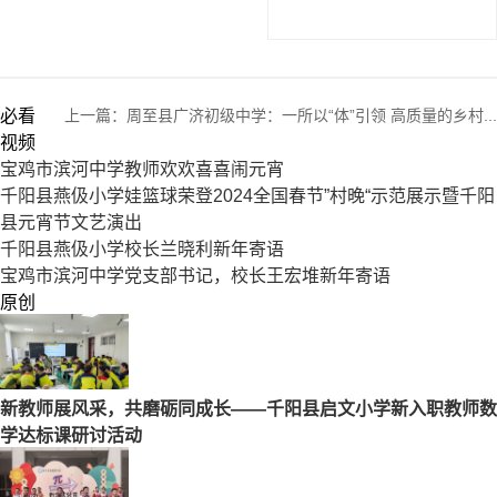
必看
上一篇：
周至县广济初级中学：一所以“体”引领 高质量的乡村...
视频
宝鸡市滨河中学教师欢欢喜喜闹元宵
千阳县燕伋小学娃篮球荣登2024全国春节”村晚“示范展示暨千阳
县元宵节文艺演出
千阳县燕伋小学校长兰晓利新年寄语
宝鸡市滨河中学党支部书记，校长王宏堆新年寄语
原创
新教师展风采，共磨砺同成长——千阳县启文小学新入职教师数
学达标课研讨活动