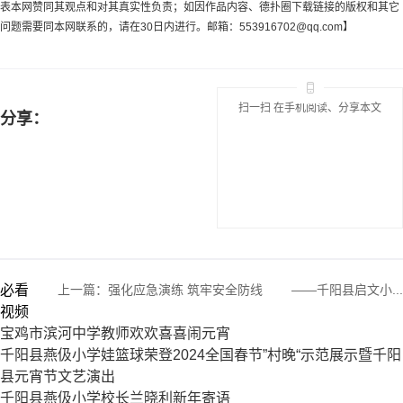
表本网赞同其观点和对其真实性负责；如因作品内容、德扑圈下载链接的版权和其它
问题需要同本网联系的，请在30日内进行。邮箱：
553916702@qq.com
】
扫一扫 在手机阅读、分享本文
分享：
必看
上一篇：
强化应急演练 筑牢安全防线 ——千阳县启文小...
视频
宝鸡市滨河中学教师欢欢喜喜闹元宵
千阳县燕伋小学娃篮球荣登2024全国春节”村晚“示范展示暨千阳
县元宵节文艺演出
千阳县燕伋小学校长兰晓利新年寄语