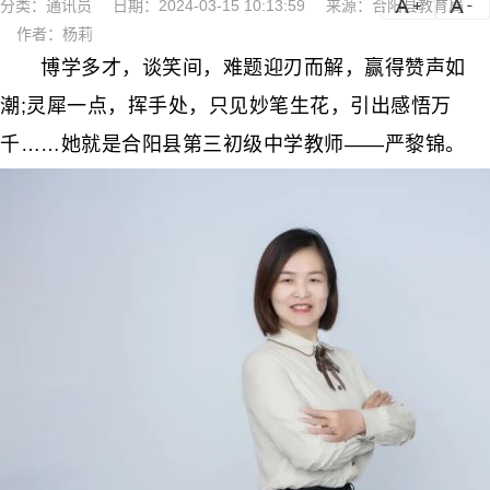
分类：
通讯员
日期：2024-03-15 10:13:59
来源：合阳县教育局
a
a-
作者：杨莉
博学多才，谈笑间，难题迎刃而解，赢得赞声如
潮;灵犀一点，挥手处，只见妙笔生花，引出感悟万
千……她就是合阳县第三初级中学教师——严黎锦。