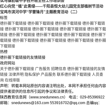
试马镇初级中学召开班主任工作培训会
红心向党 “植”此青绿——千阳县恒大幼儿园党支部植树节活动
宝鸡市滨河中学“学雷锋月”主题教育活动（二）
标签
德扑圈下载链接
德扑圈下载链接
德扑圈下载链接
德扑圈下载链
接
德扑圈下载链接
德扑圈下载链接
德扑圈下载链接
德扑圈下载
链接
德扑圈下载链接
德扑圈下载链接
德扑圈下载链接
德扑圈下
载链接
德扑圈下载链接
德扑圈下载链接
德扑圈下载链接
德扑圈
下载链接
热榜
德扑圈下载链接的友情链接
政府网站
关于德扑圈下载链接
广告服务
招聘信息
德扑圈下载链接的友情
链接
法律声明
隐私保护
产品服务
联系德扑圈下载链接
人员查
询
在线排版
声明：转载本网站原创内容请注明出处，本网不承担任何由内容
提供者提供的信息所引起的争议和法律责任。
陕西教育信息网（www.snedunews.cn） 电话：029-85396922
邮箱：
snedunews@163.com
553916702@qq.com
总编qq：