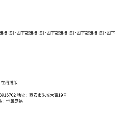
链接
德扑圈下载链接
德扑圈下载链接
德扑圈下载链接
德扑圈下
在线排版
3916702 地址：西安市朱雀大街19号
术支持：恺翼网络