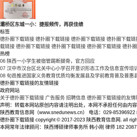
灞桥区东城一小：捷报频传，再获佳绩
标签
德扑圈下载链接
德扑圈下载链接
德扑圈下载链接
德扑圈下载链
载链接
德扑圈下载链接
德扑圈下载链接
德扑圈下载链接
德扑圈
热榜
06
陕西一小学生被宿管踢断腿骨，官方回应
07
汉中市汉台区北关中心小学召开意识形态工作及信息宣传培
08
旬邑推进国家义务教育优质均衡发展县及学前教育普及普惠
德扑圈下载链接的友情链接
政府网站
关于德扑圈下载链接
广告服务
招聘信息
德扑圈下载链接的友情
声明：转载本网站原创内容请注明出处，本网不承担任何由内容
陕西教育信息网（www.snedunews.cn） 电话：029-8539692
德扑圈下载链接 copyright © 2017-2023 陕西教育信息网. a
本网常年法律顾问：陕西博硕律师事务所 韩小刚 律师 182 2087 5704