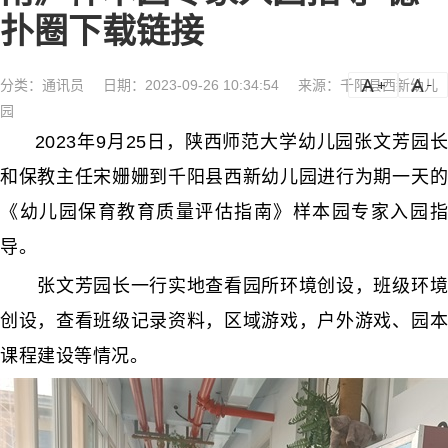
扑圈下载链接
分类：
通讯员
日期：2023-09-26 10:34:54
来源：千阳县西新幼儿
a
a-
园
2023年9月25日，陕西师范大学幼儿园张文芳园长
和保教主任宋姗姗到千阳县西新幼儿园进行为期一天的
《幼儿园保育教育质量评估指南》样本园专家入园指
导。
张文芳园长一行实地查看园所环境创设，班级环境
创设，查看班级记录资料，区域游戏，户外游戏、园本
课程建设等情况。