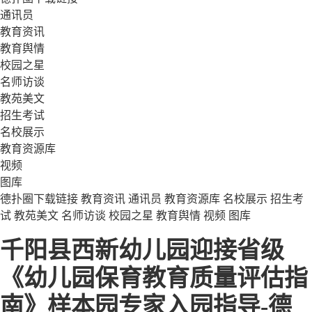
通讯员
教育资讯
教育舆情
校园之星
名师访谈
教苑美文
招生考试
名校展示
教育资源库
视频
图库
德扑圈下载链接
教育资讯
通讯员
教育资源库
名校展示
招生考
试
教苑美文
名师访谈
校园之星
教育舆情
视频
图库
千阳县西新幼儿园迎接省级
《幼儿园保育教育质量评估指
南》样本园专家入园指导-德