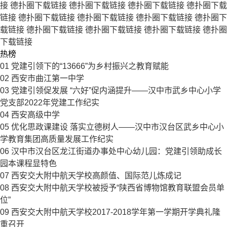
接
德扑圈下载链接
德扑圈下载链接
德扑圈下载链接
德扑圈下载
链接
德扑圈下载链接
德扑圈下载链接
德扑圈下载链接
德扑圈下
载链接
德扑圈下载链接
德扑圈下载链接
德扑圈下载链接
德扑圈
下载链接
热榜
01
党建引领下的“13666”为乡村振兴之教育赋能
02
西安市曲江第一中学
03
党建引领促发展 “六好”促内涵提升——汉中市武乡中心小学
党支部2022年党建工作纪实
04
西安高级中学
05
优化思政课建设 落实立德树人——汉中市汉台区武乡中心小
学教育集团高质量发展工作纪实
06
汉中市汉台区龙江街道办事处中心幼儿园：党建引领助成长
园本课程显特色
07
西安交大附中航天学校高颜值、国际范儿炼成记
08
西安交大附中航天学校被授予“陕西省博物馆教育联盟会员单
位”
09
西安交大附中航天学校2017-2018学年第一学期开学典礼隆
重召开