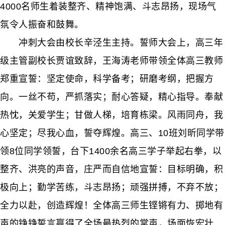
4000名师生着装整齐、精神饱满、斗志昂扬，现场气
氛令人振奋和鼓舞。
冲刺大会由校长辛泾生主持。誓师大会上，高三年
级主管副校长贾谊致辞，王海涛老师带领全体高三教师
郑重宣誓：坚定使命，科学备考；研磨考纲，把握方
向。一丝不苟，严抓落实；耐心答疑，精心指导。奉献
热忱，关爱学生；甘做人梯，培育栋梁。风雨同舟，我
心坚定；尽我心血，誓夺辉煌。高三、10班刘昕同学带
领8位同学领誓，台下1400余名高三学子举起右拳，以
整齐、洪亮的声音，庄严而自信地宣誓：目标明确，积
极向上；勤学苦练，斗志昂扬；顽强拼搏，不弃不放；
全力以赴，创造辉煌！全体高三师生铿锵有力、掷地有
声的铮铮誓言赢得了全场最热烈的掌声，场面恢宏壮