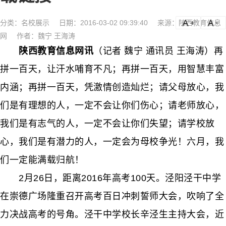
分类：
名校展示
日期：2016-03-02 09:39:40
来源：陕西教育信息
a
a-
网
作者：魏宁 王海涛
陕西教育信息网讯
（记者 魏宁 通讯员 王海涛）再
拼一百天，让汗水哺育不凡；再拼一百天，用智慧丰富
内涵；再拼一百天，凭激情创造灿烂；请父母放心，我
们是有理想的人，一定不会让你们伤心；请老师放心，
我们是有志气的人，一定不会让你们失望；请学校放
心，我们是有潜力的人，一定会为母校争光！六月，我
们一定能满载归航！
2月26日，距离2016年高考100天。泾阳泾干中学
在崇德广场隆重召开高考百日冲刺誓师大会，吹响了全
力决战高考的号角。泾干中学校长辛泾生主持大会，近