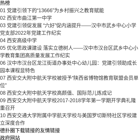
热榜
01
党建引领下的“13666”为乡村振兴之教育赋能
02
西安市曲江第一中学
03
党建引领促发展 “六好”促内涵提升——汉中市武乡中心小学
党支部2022年党建工作纪实
04
西安高级中学
05
优化思政课建设 落实立德树人——汉中市汉台区武乡中心小
学教育集团高质量发展工作纪实
06
汉中市汉台区龙江街道办事处中心幼儿园：党建引领助成长
园本课程显特色
07
西安交大附中航天学校被授予“陕西省博物馆教育联盟会员单
位”
08
西安交大附中航天学校高颜值、国际范儿炼成记
09
西安交大附中航天学校2017-2018学年第一学期开学典礼隆
重召开
10
西安交通大学附属中学航天学校与美国罗切斯特社区学校建
立深度合作
德扑圈下载链接的友情链接
政府网站