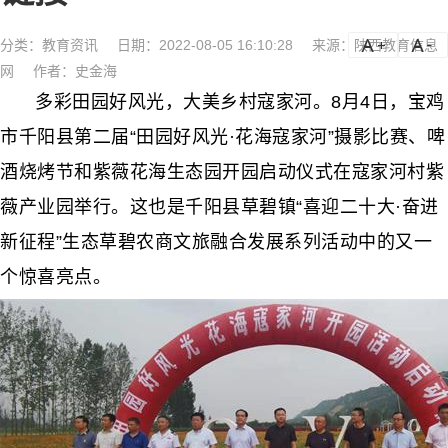
分类：
教育资讯
日期：2022-08-05 16:10:28
来源：陕西教育信息
a
a-
网
作者：史金海
多彩田园好风光，大美乡村寇家河。8月4日，宝鸡
市千阳县第二届“田园好风光·花海寇家河”摄影比赛、啤
酒烧烤节和紫薇花海生态园开园启动仪式在寇家河村紫
薇产业园举行。这也是千阳县草碧镇“喜迎二十大·奋进
新征程”生态草碧农商文旅融合发展系列活动中的又一
个惊喜亮点。