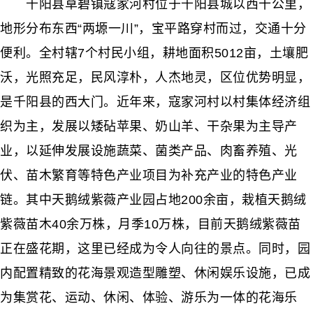
千阳县草碧镇寇家河村位于千阳县城以西十公里，
地形分布东西“两塬一川”，宝平路穿村而过，交通十分
便利。全村辖7个村民小组，耕地面积5012亩，土壤肥
沃，光照充足，民风淳朴，人杰地灵，区位优势明显，
是千阳县的西大门。近年来，寇家河村以村集体经济组
织为主，发展以矮砧苹果、奶山羊、干杂果为主导产
业，以延伸发展设施蔬菜、菌类产品、肉畜养殖、光
伏、苗木繁育等特色产业项目为补充产业的特色产业
链。其中天鹅绒紫薇产业园占地200余亩，栽植天鹅绒
紫薇苗木40余万株，月季10万株，目前天鹅绒紫薇苗
正在盛花期，这里已经成为令人向往的景点。同时，园
内配置精致的花海景观造型雕塑、休闲娱乐设施，已成
为集赏花、运动、休闲、体验、游乐为一体的花海乐