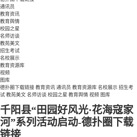
通讯员
教育资讯
教育舆情
校园之星
名师访谈
教苑美文
招生考试
名校展示
教育资源库
视频
图库
德扑圈下载链接
教育资讯
通讯员
教育资源库
名校展示
招生考
试
教苑美文
名师访谈
校园之星
教育舆情
视频
图库
千阳县“田园好风光·花海寇家
河”系列活动启动-德扑圈下载
链接