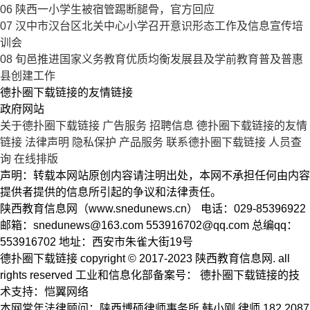
06
陕西一小学生被宿管踢断腿骨，官方回应
07
汉中市汉台区北关中心小学召开意识形态工作及信息宣传培
训会
08
旬邑推进国家义务教育优质均衡发展县及学前教育普及普惠
县创建工作
德扑圈下载链接的友情链接
政府网站
关于德扑圈下载链接
广告服务
招聘信息
德扑圈下载链接的友情
链接
法律声明
隐私保护
产品服务
联系德扑圈下载链接
人员查
询
在线排版
声明：转载本网站原创内容请注明出处，本网不承担任何由内容
提供者提供的信息所引起的争议和法律责任。
陕西教育信息网（www.snedunews.cn） 电话：029-85396922
邮箱：
snedunews@163.com
553916702@qq.com
总编qq：
553916702 地址：西安市朱雀大街19号
德扑圈下载链接 copyright © 2017-2023 陕西教育信息网. all
rights reserved 工业和信息化部备案号： 德扑圈下载链接的技
术支持：恺翼网络
本网常年法律顾问：陕西博硕律师事务所 韩小刚 律师 182 2087