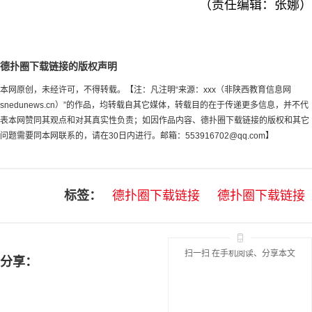
（责任编辑：张娜）
德扑圈下载链接的版权声明
本网原创，未经许可，不得转载。【注：凡注明“来源：xxx（非陕西教育信息网
snedunews.cn）”的作品，均转载自其它媒体，转载目的在于传递更多信息，并不代
表本网赞同其观点和对其真实性负责；如因作品内容、德扑圈下载链接的版权和其它
问题需要同本网联系的，请在30日内进行。邮箱：
553916702@qq.com
】
标签：
德扑圈下载链接
德扑圈下载链接
扫一扫 在手机阅读、分享本文
分享：