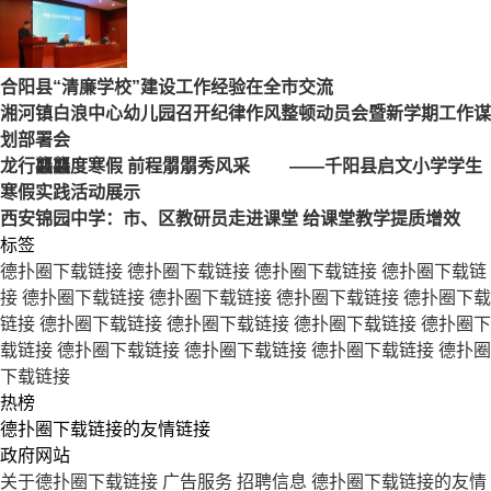
合阳县“清廉学校”建设工作经验在全市交流
湘河镇白浪中心幼儿园召开纪律作风整顿动员会暨新学期工作谋
划部署会
龙行龘龘度寒假 前程朤朤秀风采 ——千阳县启文小学学生
寒假实践活动展示
西安锦园中学：市、区教研员走进课堂 给课堂教学提质增效
标签
德扑圈下载链接
德扑圈下载链接
德扑圈下载链接
德扑圈下载链
接
德扑圈下载链接
德扑圈下载链接
德扑圈下载链接
德扑圈下载
链接
德扑圈下载链接
德扑圈下载链接
德扑圈下载链接
德扑圈下
载链接
德扑圈下载链接
德扑圈下载链接
德扑圈下载链接
德扑圈
下载链接
热榜
德扑圈下载链接的友情链接
政府网站
关于德扑圈下载链接
广告服务
招聘信息
德扑圈下载链接的友情