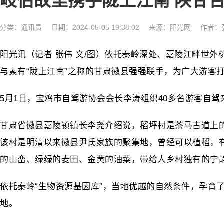
岐伯故里携手陇上江南 陕甘
分类：
通讯员
日期：2024-05-05 19:38:02
来源：阳光网
作者：
阳光讯（记者 张伟 文/图）依托秦岭深处、嘉陵江畔世外
与素有“陇上江南”之称的甘肃徽县强强联手，为广大游客
5月1日，宝鸡市自驾游协会会长李涛组织40多名游客自
甘肃省徽县嘉陵镇镇长李尧介绍说，稻坪村是茶马古道上
该村是明清以来徽县尹氏家族的聚集地，曾经可以植稻，
的山峦、绿绿的麦田、金黄的油菜，带给人乡村独有的宁
依托秦岭“生物资源基因库”，当地优越的自然条件，孕育
地。