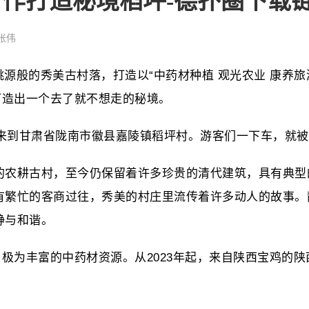
合作打造秘境稻坪-德扑圈下载
张伟
桃源般的秀美古村落，打造以“中药材种植 观光农业 康养
打造出一个去了就不想走的秘境。
驾来到甘肃省陇南市徽县嘉陵镇稻坪村。游客们一下车，就
的农耕古村，至今仍保留着许多珍贵的清代建筑，具有典型
有繁忙的客商过往，秀美的村庄里流传着许多动人的故事。
静与和谐。
了极为丰富的中药材资源。从2023年起，来自陕西宝鸡的