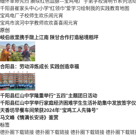
缅怀革命先烈 赓续红色血脉---宝鸡电厂子弟学校清明节系列活
千阳县崔家头中心小学“红领巾”爱学习绘制我的实践教育地图
宝鸡电厂子校师生欢乐闹元宵
宝鸡市滨河中学教师欢欢喜喜闹元宵
原创
岐伯故里携手陇上江南 陕甘合作打造秘境稻坪
合阳县：劳动淬炼成长 实践创造幸福
千阳县红山中学隆重举行“五四”主题团日活动
千阳县红山中学举行家庭经济困难学生生活补助集中发放签字仪
天香坊早餐车间荣获2024年“宝鸡工人先锋号”
马文峰《情满长安诗》鉴赏
标签
德扑圈下载链接
德扑圈下载链接
德扑圈下载链接
德扑圈下载链