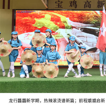
龙行龘龘新学期，热辣滚烫谱新篇；前程朤朤启新