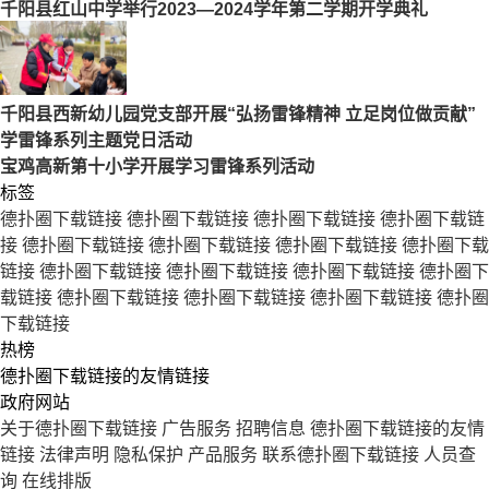
千阳县红山中学举行2023—2024学年第二学期开学典礼
千阳县西新幼儿园党支部开展“弘扬雷锋精神 立足岗位做贡献”
学雷锋系列主题党日活动
宝鸡高新第十小学开展学习雷锋系列活动
标签
德扑圈下载链接
德扑圈下载链接
德扑圈下载链接
德扑圈下载链
接
德扑圈下载链接
德扑圈下载链接
德扑圈下载链接
德扑圈下载
链接
德扑圈下载链接
德扑圈下载链接
德扑圈下载链接
德扑圈下
载链接
德扑圈下载链接
德扑圈下载链接
德扑圈下载链接
德扑圈
下载链接
热榜
德扑圈下载链接的友情链接
政府网站
关于德扑圈下载链接
广告服务
招聘信息
德扑圈下载链接的友情
链接
法律声明
隐私保护
产品服务
联系德扑圈下载链接
人员查
询
在线排版