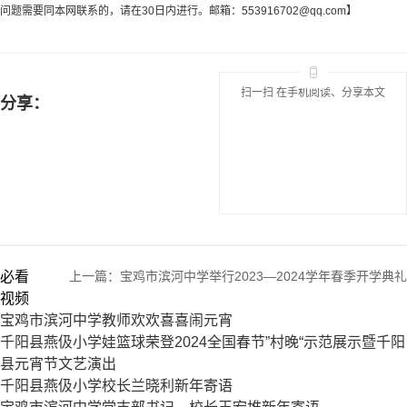
问题需要同本网联系的，请在30日内进行。邮箱：
553916702@qq.com
】
扫一扫 在手机阅读、分享本文
分享：
必看
上一篇：
宝鸡市滨河中学举行2023—2024学年春季开学典礼
视频
宝鸡市滨河中学教师欢欢喜喜闹元宵
千阳县燕伋小学娃篮球荣登2024全国春节”村晚“示范展示暨千阳
县元宵节文艺演出
千阳县燕伋小学校长兰晓利新年寄语