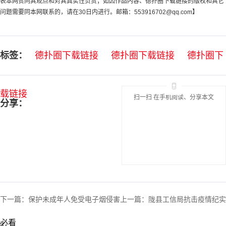
表本网赞同其观点和对其真实性负责；如因作品内容、德扑圈下载链接的版权和其它
问题需要同本网联系的，请在30日内进行。邮箱：
553916702@qq.com
】
标签：
德扑圈下载链接
德扑圈下载链接
德扑圈下
载链接
扫一扫 在手机阅读、分享本文
分享：
下一篇：
保护未成年人免受电子烟侵害
上一篇：
陇县工信局抗击疫情纪实
必看