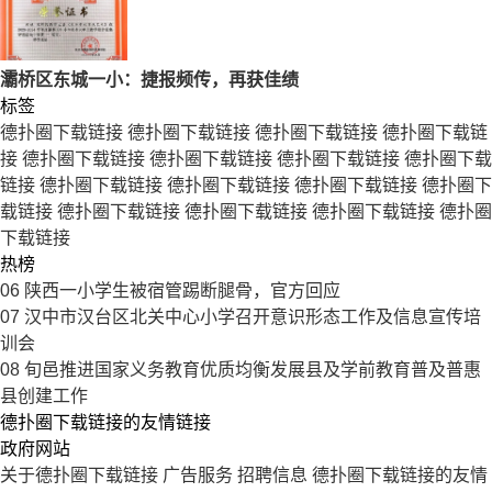
灞桥区东城一小：捷报频传，再获佳绩
标签
德扑圈下载链接
德扑圈下载链接
德扑圈下载链接
德扑圈下载链
接
德扑圈下载链接
德扑圈下载链接
德扑圈下载链接
德扑圈下载
链接
德扑圈下载链接
德扑圈下载链接
德扑圈下载链接
德扑圈下
载链接
德扑圈下载链接
德扑圈下载链接
德扑圈下载链接
德扑圈
下载链接
热榜
06
陕西一小学生被宿管踢断腿骨，官方回应
07
汉中市汉台区北关中心小学召开意识形态工作及信息宣传培
训会
08
旬邑推进国家义务教育优质均衡发展县及学前教育普及普惠
县创建工作
德扑圈下载链接的友情链接
政府网站
关于德扑圈下载链接
广告服务
招聘信息
德扑圈下载链接的友情