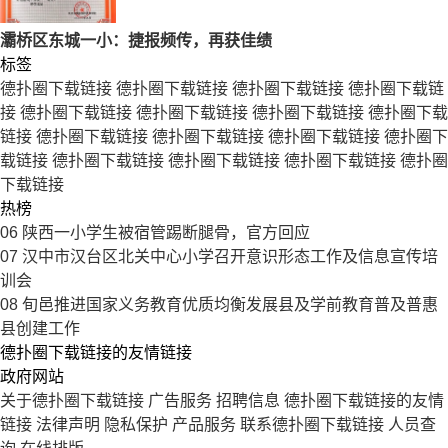
灞桥区东城一小：捷报频传，再获佳绩
标签
德扑圈下载链接
德扑圈下载链接
德扑圈下载链接
德扑圈下载链
接
德扑圈下载链接
德扑圈下载链接
德扑圈下载链接
德扑圈下载
链接
德扑圈下载链接
德扑圈下载链接
德扑圈下载链接
德扑圈下
载链接
德扑圈下载链接
德扑圈下载链接
德扑圈下载链接
德扑圈
下载链接
热榜
06
陕西一小学生被宿管踢断腿骨，官方回应
07
汉中市汉台区北关中心小学召开意识形态工作及信息宣传培
训会
08
旬邑推进国家义务教育优质均衡发展县及学前教育普及普惠
县创建工作
德扑圈下载链接的友情链接
政府网站
关于德扑圈下载链接
广告服务
招聘信息
德扑圈下载链接的友情
链接
法律声明
隐私保护
产品服务
联系德扑圈下载链接
人员查