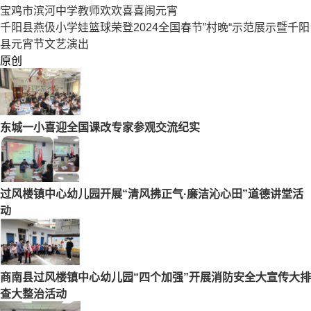
宝鸡市滨河中学教师欢欢喜喜闹元宵
千阳县燕伋小学娃篮球荣登2024全国春节”村晚“示范展示暨千阳
县元宵节文艺演出
原创
东城一小喜迎全国课改专家参观交流纪实
过风楼镇中心幼儿园开展“清风拂正气·廉洁沁心田”道德讲堂活
动
商南县过风楼镇中心幼儿园“四个加强”开展消防安全大宣传大排
查大整治活动