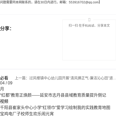
问题需要同本网联系的，请在30日内进行。邮箱：
553916702@qq.com
】
扫一扫 在手机阅读、分享本文
分享：
必看
上一篇：
过风楼镇中心幼儿园开展“清风拂正气·廉洁沁心田”道...
04
/ 09
月
“红都”教育正焕颜——延安市志丹县县域教育质量提升侧记
视频
千阳县崔家头中心小学“红领巾”爱学习绘制我的实践教育地图
宝鸡电厂子校师生欢乐闹元宵