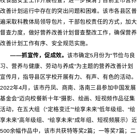
校食品安全工作开展检查，进一步摸清了目前全市营养
改善计划运行中存在的突出问题和困难。
该市各县区普
遍采取科教体局领导包片，干部包校责任的方式，加大
督查力度，做好营养改善计划督查整改工作，确保营养
改善计划工作有序、安全规范实施。
——抓宣传，促成效。
该市确定
5月份为“节俭与良
习、营养与健康、劳动与养成”为主题的营养改善计划
宣传月，指导县区学校开展有力、有声、有色的活动。
2022年4月，
该市丹凤、商南、洛南三县参加中国发展
基金会“迈向校餐新十年”摄影、绘画、短视频作品征集
活动，在五大组（“定格变迁”“绘享未来”低年级组、“绘
享未来”高年级组、“绘享未来”成年组、短视频展示）近
500余幅作品中，
该市共获特等奖
2篇；一等奖7篇；二