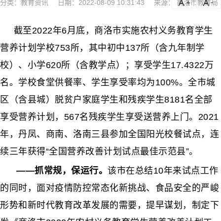
分类：
教育资讯
日期：2022-08-09 10:31:43
来源： 商洛市教育局
a
a-
截至
2022年6月底，商洛市实施农村义务教育学生
营养计划学校753所，其中
初中
137所（含九年制学
校）、小学620所（含教学点）；享受学生17.4322万
名。学校食堂供餐率、学生享受率均为100%。全市城
区（含县城）脱贫户家庭学生和残疾学生8181名全部
享受营养计划，567名残疾学生享受送营养上门。2021
年，丹凤、商南、洛南三县参加全国阳光校餐试点，连
续三年获得“全国营养改善计划试点最佳示范县”。
——抓常规，保运行。
该市在总结
10年来试点工作
的同时，面对疫情防控常态化
新挑战、食品安全的严峻
形势和新时代教育改革发展的需要，提早谋划，制定下