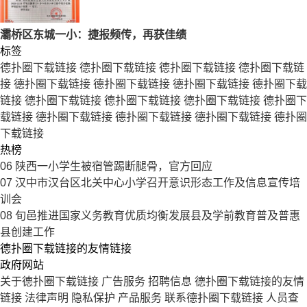
灞桥区东城一小：捷报频传，再获佳绩
标签
德扑圈下载链接
德扑圈下载链接
德扑圈下载链接
德扑圈下载链
接
德扑圈下载链接
德扑圈下载链接
德扑圈下载链接
德扑圈下载
链接
德扑圈下载链接
德扑圈下载链接
德扑圈下载链接
德扑圈下
载链接
德扑圈下载链接
德扑圈下载链接
德扑圈下载链接
德扑圈
下载链接
热榜
06
陕西一小学生被宿管踢断腿骨，官方回应
07
汉中市汉台区北关中心小学召开意识形态工作及信息宣传培
训会
08
旬邑推进国家义务教育优质均衡发展县及学前教育普及普惠
县创建工作
德扑圈下载链接的友情链接
政府网站
关于德扑圈下载链接
广告服务
招聘信息
德扑圈下载链接的友情
链接
法律声明
隐私保护
产品服务
联系德扑圈下载链接
人员查