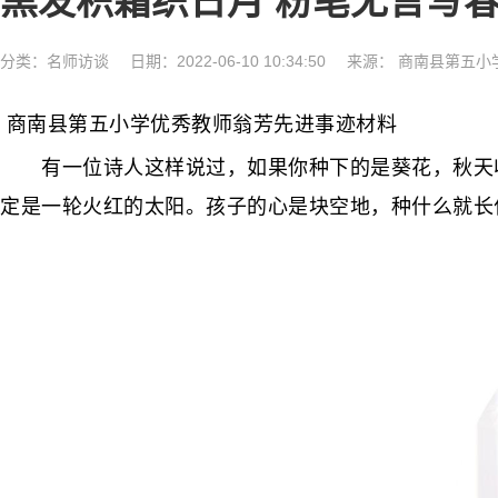
黑发积霜织日月 粉笔无言写春
分类：
名师访谈
日期：2022-06-10 10:34:50
来源： 商南县第五小
商南县第五小学优秀教师翁芳先进事迹材料
有一位诗人这样说过，如果你种下的是葵花，秋天收
定是一轮火红的太阳。孩子的心是块空地，种什么就长