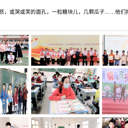
，或哭或笑的面孔，一粒糖块儿，几颗瓜子……他们把