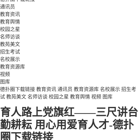
通讯员
教育资讯
教育舆情
校园之星
名师访谈
教苑美文
招生考试
名校展示
教育资源库
视频
图库
德扑圈下载链接
教育资讯
通讯员
教育资源库
名校展示
招生考
试
教苑美文
名师访谈
校园之星
教育舆情
视频
图库
育人路上党旗红——三尺讲台
勤耕耘 用心用爱育人才-德扑
圈下载链接