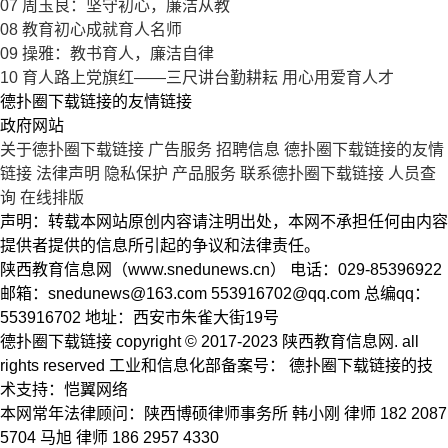
07
周玉良：坚守初心，廉洁从教
08
教育初心成就育人名师
09
操雅：教书育人，廉洁自律
10
育人路上党旗红——三尺讲台勤耕耘 用心用爱育人才
德扑圈下载链接的友情链接
政府网站
关于德扑圈下载链接
广告服务
招聘信息
德扑圈下载链接的友情
链接
法律声明
隐私保护
产品服务
联系德扑圈下载链接
人员查
询
在线排版
声明：转载本网站原创内容请注明出处，本网不承担任何由内容
提供者提供的信息所引起的争议和法律责任。
陕西教育信息网（www.snedunews.cn） 电话：029-85396922
邮箱：
snedunews@163.com
553916702@qq.com
总编qq：
553916702 地址：西安市朱雀大街19号
德扑圈下载链接 copyright © 2017-2023 陕西教育信息网. all
rights reserved 工业和信息化部备案号： 德扑圈下载链接的技
术支持：恺翼网络
本网常年法律顾问：陕西博硕律师事务所 韩小刚 律师 182 2087
5704 马旭 律师 186 2957 4330