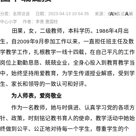
分类：
名师访谈
日期：2023-04-13 10:54:35
来源：商南县试马镇
a
a-
中心小学
作者：李勇 惠国柱
田果，女，二级教师，本科学历。1986年4月出
生，自2009年9月参加工作以来，一直担任班主任及数
学教学工作，扎根教学一线十四载，在自己平凡的工作
岗位上勤勤恳恳、兢兢业业，全身心投入到教育教学当
中，始终坚持用爱教育，为学生传道授业解惑，受到学
生、家长和领导的一致认可和好评。
为人师表，爱岗敬业
作为一名教师，她与时俱进、认真学习党的各项方
针、政策，时刻铭记教书育人的使命，教学活动中她始
终做到公平、公正地对待每一个学生，尊重学生的个