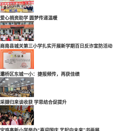
爱心捐资助学 圆梦传递温暖
商南县城关第三小学扎实开展新学期百日反诈宣防活动
灞桥区东城一小：捷报频传，再获佳绩
采撷归来谈收获 学思结合促提升
宝鸡高新小学举办“喜迎国庆 艺起向未来”书画展