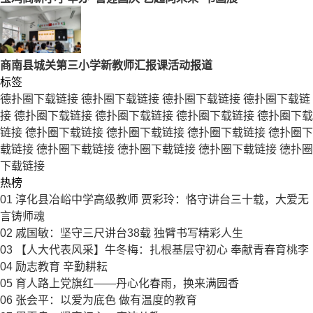
商南县城关第三小学新教师汇报课活动报道
标签
德扑圈下载链接
德扑圈下载链接
德扑圈下载链接
德扑圈下载链
接
德扑圈下载链接
德扑圈下载链接
德扑圈下载链接
德扑圈下载
链接
德扑圈下载链接
德扑圈下载链接
德扑圈下载链接
德扑圈下
载链接
德扑圈下载链接
德扑圈下载链接
德扑圈下载链接
德扑圈
下载链接
热榜
01
淳化县冶峪中学高级教师 贾彩玲：恪守讲台三十载，大爱无
言铸师魂
02
戚国敏：坚守三尺讲台38载 独臂书写精彩人生
03
【人大代表风采】牛冬梅：扎根基层守初心 奉献青春育桃李
04
励志教育 辛勤耕耘
05
育人路上党旗红——丹心化春雨，换来满园香
06
张会平：以爱为底色 做有温度的教育