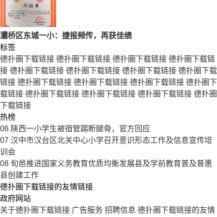
灞桥区东城一小：捷报频传，再获佳绩
标签
德扑圈下载链接
德扑圈下载链接
德扑圈下载链接
德扑圈下载链
接
德扑圈下载链接
德扑圈下载链接
德扑圈下载链接
德扑圈下载
链接
德扑圈下载链接
德扑圈下载链接
德扑圈下载链接
德扑圈下
载链接
德扑圈下载链接
德扑圈下载链接
德扑圈下载链接
德扑圈
下载链接
热榜
06
陕西一小学生被宿管踢断腿骨，官方回应
07
汉中市汉台区北关中心小学召开意识形态工作及信息宣传培
训会
08
旬邑推进国家义务教育优质均衡发展县及学前教育普及普惠
县创建工作
德扑圈下载链接的友情链接
政府网站
关于德扑圈下载链接
广告服务
招聘信息
德扑圈下载链接的友情