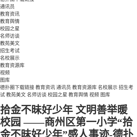
通讯员
教育资讯
教育舆情
校园之星
名师访谈
教苑美文
招生考试
名校展示
教育资源库
视频
图库
德扑圈下载链接
教育资讯
通讯员
教育资源库
名校展示
招生考
试
教苑美文
名师访谈
校园之星
教育舆情
视频
图库
拾金不昧好少年 文明善举暖
校园 ——商州区第一小学“拾
金不昧好少年”感人事迹-德扑