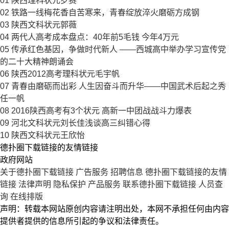
01
陕西理科状元罗赛
02
铁路一线梅花香自苦寒来，青春绽放淬火磨砺方成钢
03
陕西文科状元郭薇
04
两代人高考成本盘点：40年前5毛钱 今年4万元
05
传承红色基因，争做时代新人 ——西城高中举办学习宣传党
的二十大精神朗诵会
06
陕西2012高考理科状元毛宇帆
07
青春由磨砺而出彩 人生因奋斗而升华——中国武术后起之秀
任一帆
08
2016陕西高考有3个状元 高新一中团战战斗力爆表
09
河北文科状元刘长佳浅谈高三纠错心得
10
陕西文科状元王欣怡
德扑圈下载链接的友情链接
政府网站
关于德扑圈下载链接
广告服务
招聘信息
德扑圈下载链接的友情
链接
法律声明
隐私保护
产品服务
联系德扑圈下载链接
人员查
询
在线排版
声明：转载本网站原创内容请注明出处，本网不承担任何由内容
提供者提供的信息所引起的争议和法律责任。