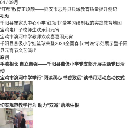
04
/ 09月
“红都”教育正焕颜——延安市志丹县县域教育质量提升侧记
视频
千阳县崔家头中心小学“红领巾”爱学习绘制我的实践教育地图
宝鸡电厂子校师生欢乐闹元宵
宝鸡市滨河中学教师欢欢喜喜闹元宵
千阳县燕伋小学娃篮球荣登2024全国春节”村晚“示范展示暨千阳
县元宵节文艺演出
原创
手脑相长 自立自强——千阳县燕伋小学党支部开展主题党日活
动
宝鸡市滨河中学举行“阅读润心 书香致远”读书月活动启动仪式
切实规范教学行为 助力“双减”落地生根