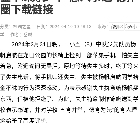
圈下载链接
分类：
校园之星
日期：2024-04-10 10:48:13
来源：商州区第一小
a
a-
学
作者：岳琳
2024年3月31日晚，一小五（8）中队少先队员杨
帆启航在龙山公园的长椅上捡到一部苹果手机，怕失主
着急，附近询问无果后，原地等待失主多时，终于等来
了失主电话，将手机归还失主。失主被杨帆启航同学拾
金不昧的行为深深感动，为表示感谢失主执意给杨帆买
东西，但被他拒绝了。为此，失主特意制作锦旗送到学
校表示感谢，并对学校“五育并举，德育为先”的育人理
念给予了高度评价。