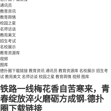
通讯员
教育资讯
教育舆情
校园之星
名师访谈
教苑美文
招生考试
名校展示
教育资源库
视频
图库
德扑圈下载链接
教育资讯
通讯员
教育资源库
名校展示
招生考
试
教苑美文
名师访谈
校园之星
教育舆情
视频
图库
铁路一线梅花香自苦寒来，青
春绽放淬火磨砺方成钢-德扑
圈下载链接