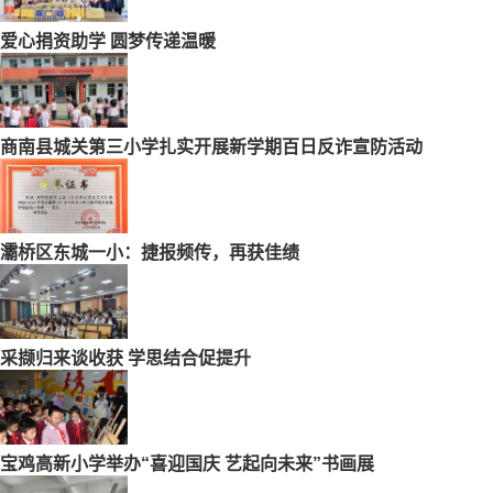
爱心捐资助学 圆梦传递温暖
商南县城关第三小学扎实开展新学期百日反诈宣防活动
灞桥区东城一小：捷报频传，再获佳绩
采撷归来谈收获 学思结合促提升
宝鸡高新小学举办“喜迎国庆 艺起向未来”书画展