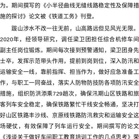
为。期间撰写的《小半径曲线无缝线路稳定性及保障措
施的探讨》论文被《铁道工务》刊登。
跋山涉水不改一往无前，山高路远但见风光无限。
2020年，经领导研究，调任梁卫团担任综合机修车间
副主任岗位锻炼。期间每次接到预警通知，梁卫团身先
士卒，发挥示范带头作用，提前到岗到位，深入防汛和
运输安全一线，靠前指挥、担当作为，做好应急准备工
作，与职工一同奋战，落实人防物防技防各项防汛安全
措施，组织防洪添乘729趟次，确保汛期山区铁路和旅
客列车安全稳定，确保铁路繁忙干线安全畅通，坚决打
好山区铁路丰沙线、京原线铁路防汛救灾和运输安全这
场硬仗，有效保障了列车运行安全。期间撰写的论文
《浅谈关于做好车间职工教育培训工作的几点思考》荣