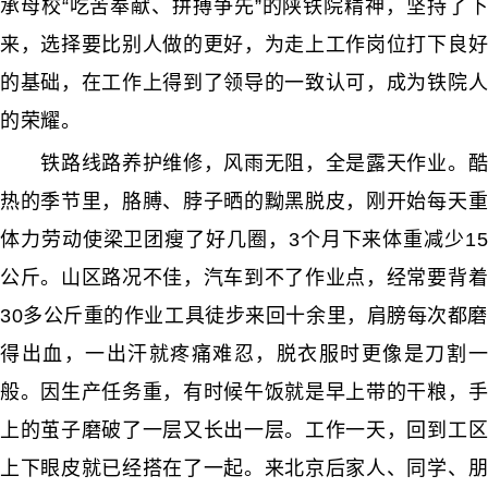
承母校“吃苦奉献、拼搏争先”的陕铁院精神，坚持了下
来，选择要比别人做的更好，为走上工作岗位打下良好
的基础，在工作上得到了领导的一致认可，成为铁院人
的荣耀。
铁路线路养护维修，风雨无阻，全是露天作业。酷
热的季节里，胳膊、脖子晒的黝黑脱皮，刚开始每天重
体力劳动使梁卫团瘦了好几圈，3个月下来体重减少15
公斤。山区路况不佳，汽车到不了作业点，经常要背着
30多公斤重的作业工具徒步来回十余里，肩膀每次都磨
得出血，一出汗就疼痛难忍，脱衣服时更像是刀割一
般。因生产任务重，有时候午饭就是早上带的干粮，手
上的茧子磨破了一层又长出一层。工作一天，回到工区
上下眼皮就已经搭在了一起。来北京后家人、同学、朋