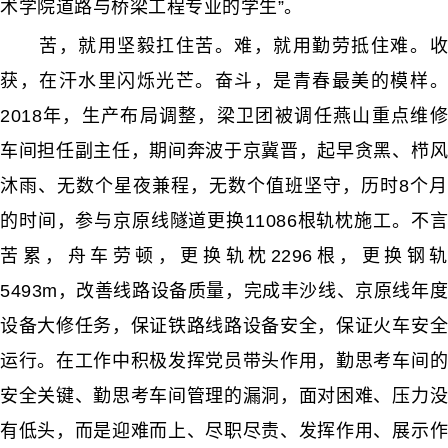
术学院道路与桥梁工程专业的学生”。
苦，就用坚毅扛住苦。难，就用勤劳抵住难。收
获，在汗水里闪烁光芒。奋斗，是青春最美的模样。
2018年，生产布局调整，梁卫团被调任燕山重点维修
车间担任副主任，期间奔波于京冀晋，起早贪黑、栉风
沐雨、无数个星夜兼程，无数个值班坚守，历时8个月
的时间，参与京原线隧道更换11086根轨枕施工。不言
苦累，舟车劳顿，更换轨枕2296根，更换钢轨
5493m，改善线路设备质量，完成丰沙线、京原线年度
设备大修任务，保证铁路线路设备安全，保证火车安全
运行。在工作中积极发挥党员带头作用，勤思考车间的
安全关键、勤思考车间管理的漏洞，面对困难、压力没
有低头，而是迎难而上、尽职尽责、发挥作用、展示作