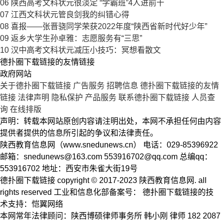
06
陕西高考文科状元很淡定 “学霸班”4人进前十
07
江西文科状元管良剑我的纠错心得
08
喜报——张晋骁同学荣获2022年度“陕西省新时代好少年”
09
返乡大学生孙卓雅：志愿服务有“三思”
10
汉中高考文科状元减压小技巧：冥想看散文
德扑圈下载链接的友情链接
政府网站
关于德扑圈下载链接
广告服务
招聘信息
德扑圈下载链接的友情
链接
法律声明
隐私保护
产品服务
联系德扑圈下载链接
人员查
询
在线排版
声明：转载本网站原创内容请注明出处，本网不承担任何由内容
提供者提供的信息所引起的争议和法律责任。
陕西教育信息网（www.snedunews.cn） 电话：029-85396922
邮箱：
snedunews@163.com
553916702@qq.com
总编qq：
553916702 地址：西安市朱雀大街19号
德扑圈下载链接 copyright © 2017-2023 陕西教育信息网. all
rights reserved 工业和信息化部备案号： 德扑圈下载链接的技
术支持：恺翼网络
本网常年法律顾问：陕西博硕律师事务所 韩小刚 律师 182 2087