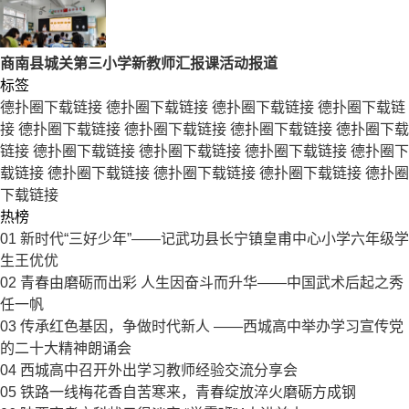
商南县城关第三小学新教师汇报课活动报道
标签
德扑圈下载链接
德扑圈下载链接
德扑圈下载链接
德扑圈下载链
接
德扑圈下载链接
德扑圈下载链接
德扑圈下载链接
德扑圈下载
链接
德扑圈下载链接
德扑圈下载链接
德扑圈下载链接
德扑圈下
载链接
德扑圈下载链接
德扑圈下载链接
德扑圈下载链接
德扑圈
下载链接
热榜
01
新时代“三好少年”——记武功县长宁镇皇甫中心小学六年级学
生王优优
02
青春由磨砺而出彩 人生因奋斗而升华——中国武术后起之秀
任一帆
03
传承红色基因，争做时代新人 ——西城高中举办学习宣传党
的二十大精神朗诵会
04
西城高中召开外出学习教师经验交流分享会
05
铁路一线梅花香自苦寒来，青春绽放淬火磨砺方成钢